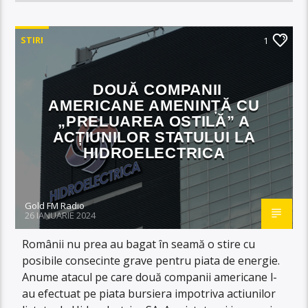
STIRI
1
DOUĂ COMPANII
AMERICANE AMENINȚĂ CU
„PRELUAREA OSTILĂ” A
ACȚIUNILOR STATULUI LA
HIDROELECTRICA
Gold FM Radio
26 IANUARIE 2024
Românii nu prea au bagat în seamă o stire cu
posibile consecinte grave pentru piata de energie.
Anume atacul pe care două companii americane l-
au efectuat pe piata bursiera impotriva actiunilor