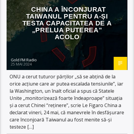
CHINA A ÎNCONJURAT
TAIWANUL PENTRU A-ȘI
TESTA CAPACITATEA DE A
„PRELUA PUTEREA”
ACOLO
Gold FM Radio
25 MAI 2024
ONU a cerut tuturor părților „să se abțină de la
orice acțiune care ar putea escalada tensiunile”, iar
la Washington, un înalt oficial a spus că Statele
Unite „monitorizează foarte îndeaproape” situația
și a cerut Chinei “reținere”, scrie Le Figaro China a
declarat vineri, 24 mai, că manevrele în desfășurare
care înconjoară Taiwanul au fost menite să-și
testeze […]