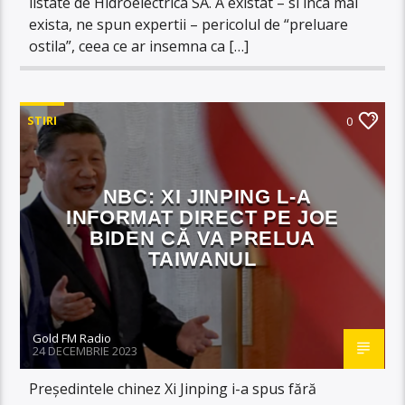
listate de Hidroelectrica SA. A existat – si inca mai
exista, ne spun expertii – pericolul de “preluare
ostila”, ceea ce ar insemna ca […]
STIRI
0
NBC: XI JINPING L-A
INFORMAT DIRECT PE JOE
BIDEN CĂ VA PRELUA
TAIWANUL
Gold FM Radio
24 DECEMBRIE 2023
Președintele chinez Xi Jinping i-a spus fără