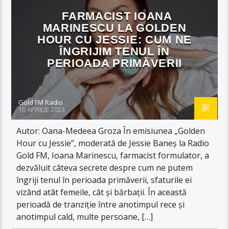
FARMACIST IOANA
MARINESCU LA GOLDEN
HOUR CU JESSIE: CUM NE
ÎNGRIJIM TENUL ÎN
PERIOADA PRIMĂVERII
Gold FM Radio
10 APRILIE 2023
Autor: Oana-Medeea Groza În emisiunea „Golden
Hour cu Jessie”, moderată de Jessie Baneș la Radio
Gold FM, Ioana Marinescu, farmacist formulator, a
dezvăluit câteva secrete despre cum ne putem
îngriji tenul în perioada primăverii, sfaturile ei
vizând atât femeile, cât și bărbații. În această
perioadă de tranziție între anotimpul rece și
anotimpul cald, multe persoane, […]