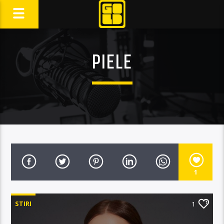
PIELE
1
STIRI
1