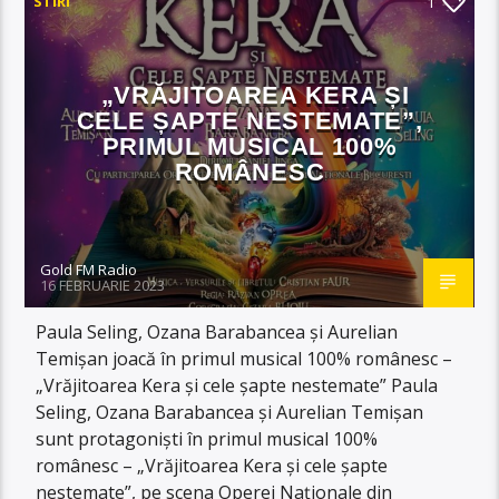
STIRI
1
„VRĂJITOAREA KERA ȘI
CELE ȘAPTE NESTEMATE”,
PRIMUL MUSICAL 100%
ROMÂNESC
Gold FM Radio
16 FEBRUARIE 2023
Paula Seling, Ozana Barabancea și Aurelian
Temișan joacă în primul musical 100% românesc –
„Vrăjitoarea Kera și cele șapte nestemate” Paula
Seling, Ozana Barabancea și Aurelian Temișan
sunt protagoniști în primul musical 100%
românesc – „Vrăjitoarea Kera și cele șapte
nestemate”, pe scena Operei Naționale din