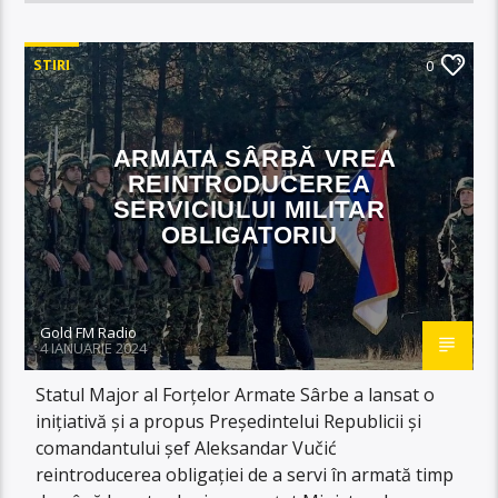
STIRI
0
ARMATA SÂRBĂ VREA
REINTRODUCEREA
SERVICIULUI MILITAR
OBLIGATORIU
Gold FM Radio
4 IANUARIE 2024
Statul Major al Forțelor Armate Sârbe a lansat o
inițiativă și a propus Președintelui Republicii și
comandantului șef Aleksandar Vučić
reintroducerea obligației de a servi în armată timp