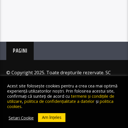
PAGINI
© Copyright 2025. Toate drepturile rezervate. SC
Angus Resources SRL
Acest site folosește cookies pentru a crea cea mai optimă
experiență utilizatorilor noștri. Prin folosirea acestui site,
confirmați că sunteți de acord cu
termenii și condițiile de
utilizare
,
politica de confidențialitate a datelor
și
politica
cookies
.
Am înțeles
Setari Cookie