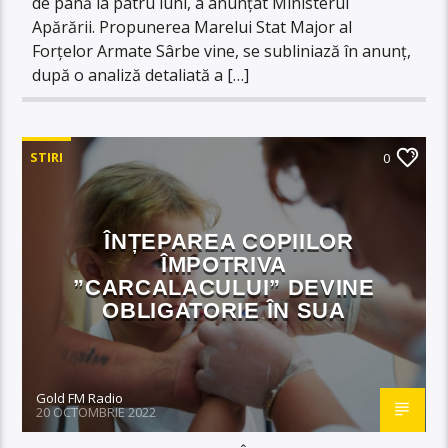
de până la patru luni, a anunțat Ministerul
Apărării. Propunerea Marelui Stat Major al
Forțelor Armate Sârbe vine, se subliniază în anunț,
după o analiză detaliată a […]
STIRI
0
ÎNȚEPAREA COPIILOR
ÎMPOTRIVA
”CARCALACULUI” DEVINE
OBLIGATORIE ÎN SUA
Gold FM Radio
20 OCTOMBRIE 2022