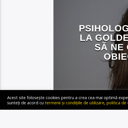
PSIHOLOG
LA GOLDE
SĂ NE
OBIE
Gold FM Radio
Acest site folosește cookies pentru a crea cea mai optimă experien
21 IANUARIE 2023
sunteți de acord cu
termenii și condițiile de utilizare
,
politica de
Autor: Oana-Medeea Groza