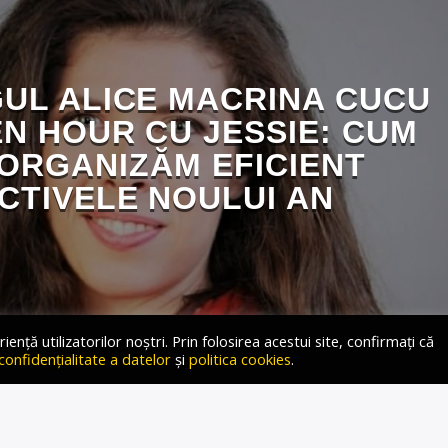
UL ALICE MACRINA CUCU
N HOUR CU JESSIE: CUM
 ORGANIZĂM EFICIENT
CTIVELE NOULUI AN
ță utilizatorilor noștri. Prin folosirea acestui site, confirmați că
 confidențialitate a datelor
și
politica cookies
.
 În cadrul emisiunii „Golden Hour cu Jessie”, moderată de