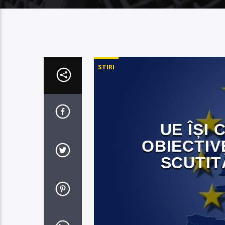
STIRI
UE ÎȘI
OBIECTIV
SCUTIT