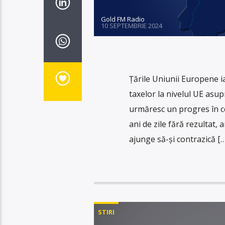
Gold FM Radio
10 SEPTEMBRIE 2024
Ţările Uniunii Europene i
taxelor la nivelul UE asu
urmăresc un progres în ce
ani de zile fără rezultat,
ajunge să-și contrazică […
STIRI