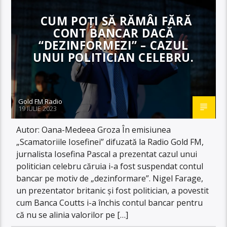
CUM POȚI SĂ RĂMÂI FĂRĂ
CONT BANCAR DACĂ
“DEZINFORMEZI” – CAZUL
UNUI POLITICIAN CELEBRU.
Gold FM Radio
19 IULIE 2023
Autor: Oana-Medeea Groza În emisiunea
„Scamatoriile Iosefinei” difuzată la Radio Gold FM,
jurnalista Iosefina Pascal a prezentat cazul unui
politician celebru căruia i-a fost suspendat contul
bancar pe motiv de „dezinformare”. Nigel Farage,
un prezentator britanic și fost politician, a povestit
cum Banca Coutts i-a închis contul bancar pentru
că nu se alinia valorilor pe […]