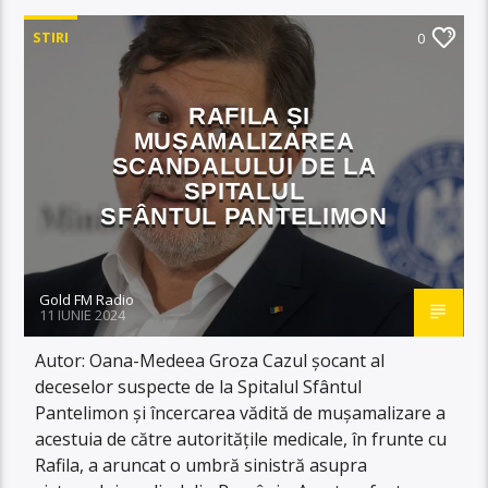
STIRI
0
RAFILA ȘI
MUȘAMALIZAREA
SCANDALULUI DE LA
SPITALUL
SFÂNTUL PANTELIMON
Gold FM Radio
11 IUNIE 2024
Autor: Oana-Medeea Groza Cazul șocant al
deceselor suspecte de la Spitalul Sfântul
Pantelimon și încercarea vădită de mușamalizare a
acestuia de către autoritățile medicale, în frunte cu
Rafila, a aruncat o umbră sinistră asupra