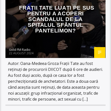
FRAȚII TATE LUAȚI PE SUS
PENTRU A ACOPERI
SCANDALUL DE LA
SPITALUL SFÂNTUL
PANTELIMON?
Gold FM Radio
22 AUGUST 2024
Autor: Oana-Medeea Groza Frații Tate au fost
reținuți de procurorii DIICOT după 6 ore de audieri.
Au fost duși acolo, după ce casa lor a fost
percheziționată de anchetatori. Este a doua oară
când aceștia sunt reținuți, de data aceasta pentru
noi acuzații: grup infracțional organizat, trafic de
minori, trafic de persoane, act sexual cu […]