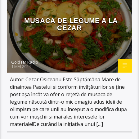
MUSACA DE LEGUME A LA
CEZAR
Gold FM Radio
1 MAI 2024
Autor: Cezar Osiceanu Este Săptămâna Mare de
dinaintea Paștelui și conform învățăturilor se ține
post așa încât va ofer o rețetă de musaca de
legume născută dintr-o mic omagiu adus ideii de
olimpism pe care unii au început a o modifica după
cum vor mușchii si mai ales interesele lor
materiale!De curând la inițiativa unui […]