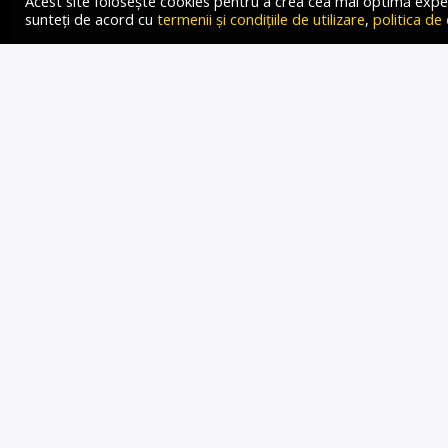
Acest site folosește cookies pentru a crea cea mai optimă experien
sunteți de acord cu
termenii și condițiile de utilizare
,
politica de
STATU
INTERE
AUSTRI
Gold FM Radio
22 IANUARIE 2024
Autor: Oana-Medeea Groza