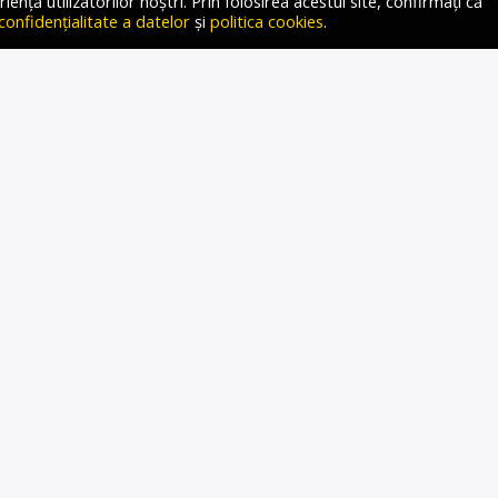
ță utilizatorilor noștri. Prin folosirea acestui site, confirmați că
 confidențialitate a datelor
și
politica cookies
.
L ROMÂN PROTEJEAZĂ
SELE FINANCIARE ALE
EI ÎN SCANDALUL RCA
 În emisiunea sa de pe Radio Gold FM, jurnalista Iosefina