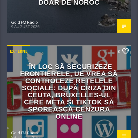
DOAR DE NOROC
Gold FM Radio
9 AUGUST 2026
EXTERNE
0
ÎN LOC SĂ SECURIZEZE
FRONTIERELE, UE VREA SĂ
CONTROLEZE REȚELELE
SOCIALE: DUPĂ CRIZA DIN
CEUTA, BRUXELLES-UL
CERE META ȘI TIKTOK SĂ
SPOREASCĂ CENZURA
ONLINE
Gold FM Radio
9 AUGUST 2026