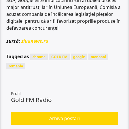
SUA, Google este implicată într-un al doilea proces
major antitrust, iar în Uniunea Europeană, Comisia a
acuzat compania de încălcarea legislației piețelor
digitale, pentru că ar fi favorizat propriile produse în
defavoarea concurenței.
sursă:
ziuanews.ro
Tagged as
chrome
GOLD FM
google
monopol
romania
Profil
Gold FM Radio
Arhiva postari