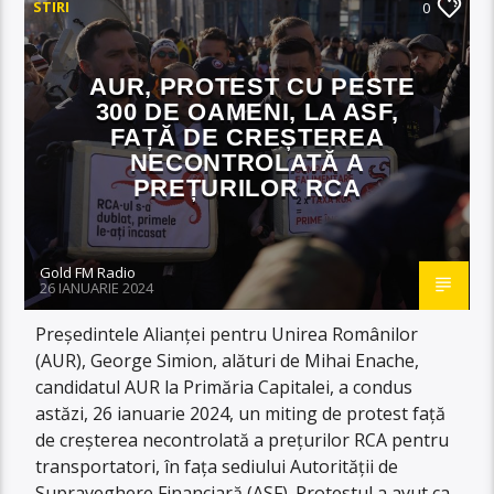
STIRI
0
AUR, PROTEST CU PESTE
300 DE OAMENI, LA ASF,
FAȚĂ DE CREȘTEREA
NECONTROLATĂ A
PREȚURILOR RCA
Gold FM Radio
26 IANUARIE 2024
Președintele Alianței pentru Unirea Românilor
(AUR), George Simion, alături de Mihai Enache,
candidatul AUR la Primăria Capitalei, a condus
astăzi, 26 ianuarie 2024, un miting de protest față
de creșterea necontrolată a prețurilor RCA pentru
transportatori, în fața sediului Autorității de
Supraveghere Financiară (ASF). Protestul a avut ca