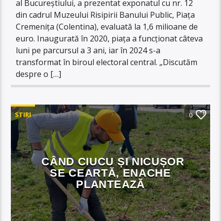
al Bucureștiului, a prezentat exponatul cu nr. 12
din cadrul Muzeului Risipirii Banului Public, Piața
Cremenița (Colentina), evaluată la 1,6 milioane de
euro. Inaugurată în 2020, piața a funcționat câteva
luni pe parcursul a 3 ani, iar în 2024 s-a
transformat în biroul electoral central. „Discutăm
despre o […]
STIRI
0
CÂND CIUCU ȘI NICUȘOR
SE CEARTĂ, ENACHE
PLANTEAZĂ