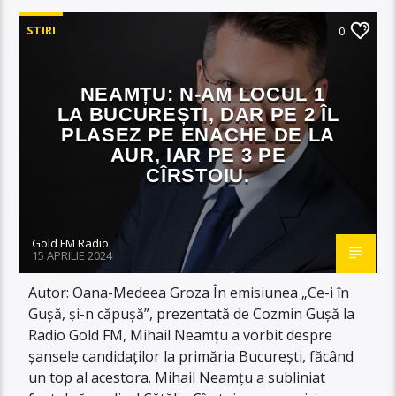
STIRI
0
NEAMȚU: N-AM LOCUL 1
LA BUCUREȘTI, DAR PE 2 ÎL
PLASEZ PE ENACHE DE LA
AUR, IAR PE 3 PE
CÎRSTOIU.
Gold FM Radio
15 APRILIE 2024
Autor: Oana-Medeea Groza În emisiunea „Ce-i în
Gușă, și-n căpușă”, prezentată de Cozmin Gușă la
Radio Gold FM, Mihail Neamțu a vorbit despre
șansele candidaților la primăria București, făcând
un top al acestora. Mihail Neamțu a subliniat