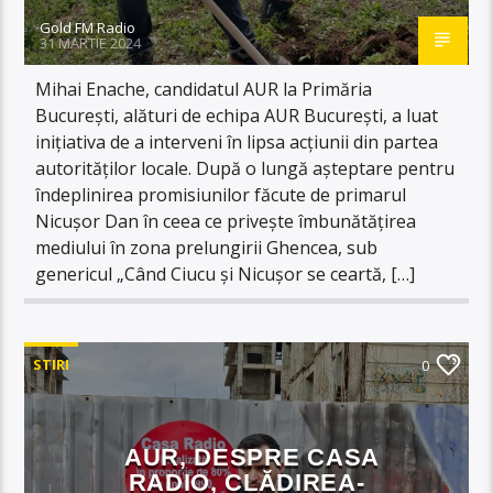
Gold FM Radio
31 MARTIE 2024
Mihai Enache, candidatul AUR la Primăria
București, alături de echipa AUR București, a luat
inițiativa de a interveni în lipsa acțiunii din partea
autorităților locale. După o lungă așteptare pentru
îndeplinirea promisiunilor făcute de primarul
Nicușor Dan în ceea ce privește îmbunătățirea
mediului în zona prelungirii Ghencea, sub
genericul „Când Ciucu și Nicușor se ceartă, […]
STIRI
0
AUR, DESPRE CASA
RADIO, CLĂDIREA-