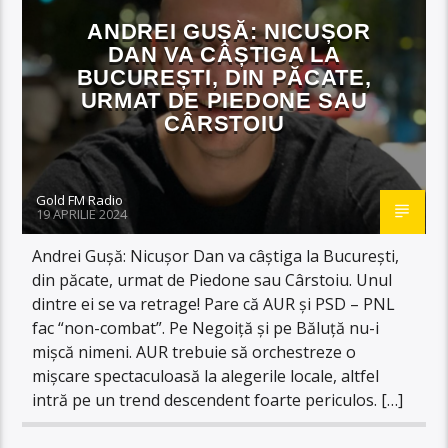
ANDREI GUȘĂ: NICUȘOR
DAN VA CÂȘTIGA LA
BUCUREȘTI, DIN PĂCATE,
URMAT DE PIEDONE SAU
CÂRSTOIU
Gold FM Radio
19 APRILIE 2024
Andrei Gușă: Nicușor Dan va câștiga la București,
din păcate, urmat de Piedone sau Cârstoiu. Unul
dintre ei se va retrage! Pare că AUR și PSD – PNL
fac “non-combat”. Pe Negoiță și pe Băluță nu-i
mișcă nimeni. AUR trebuie să orchestreze o
mișcare spectaculoasă la alegerile locale, altfel
intră pe un trend descendent foarte periculos. […]