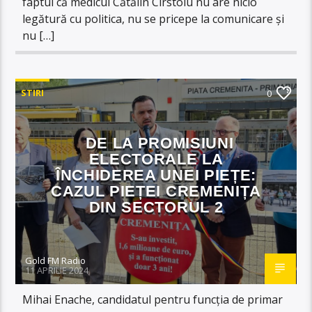
faptul că medicul Cătălin Cîrstoiu nu are nicio
legătură cu politica, nu se pricepe la comunicare și
nu […]
STIRI
0
DE LA PROMISIUNI
ELECTORALE LA
ÎNCHIDEREA UNEI PIEȚE:
CAZUL PIEȚEI CREMENIȚA
DIN SECTORUL 2
Gold FM Radio
11 APRILIE 2024
Mihai Enache, candidatul pentru funcția de primar