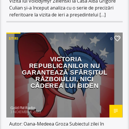
Vizita lui Volodymyr Zelenski la Casa Albă Grigore
Culian și-a început analiza cu o serie de precizări
referitoare la vizita de ieri a președintelui […]
STIRI
0
VICTORIA
REPUBLICANILOR NU
GARANTEAZĂ SFÂRȘITUL
RĂZBOIULUI, NICI
CĂDEREA LUI BIDEN
Gold FM Radio
3 NOIEMBRIE 2022
Autor: Oana-Medeea Groza Subiectul zilei în