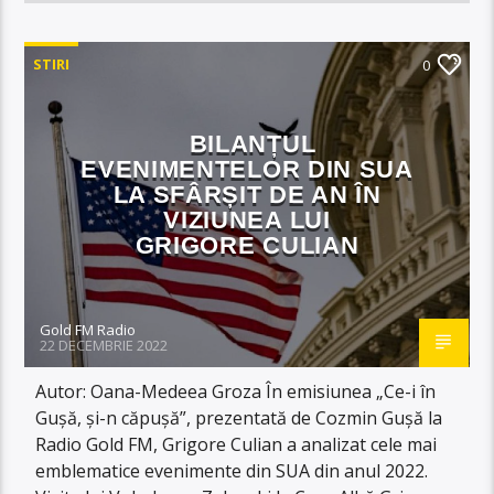
STIRI
0
BILANȚUL
EVENIMENTELOR DIN SUA
LA SFÂRȘIT DE AN ÎN
VIZIUNEA LUI
GRIGORE CULIAN
Gold FM Radio
22 DECEMBRIE 2022
Autor: Oana-Medeea Groza În emisiunea „Ce-i în
Gușă, și-n căpușă”, prezentată de Cozmin Gușă la
Radio Gold FM, Grigore Culian a analizat cele mai
emblematice evenimente din SUA din anul 2022.