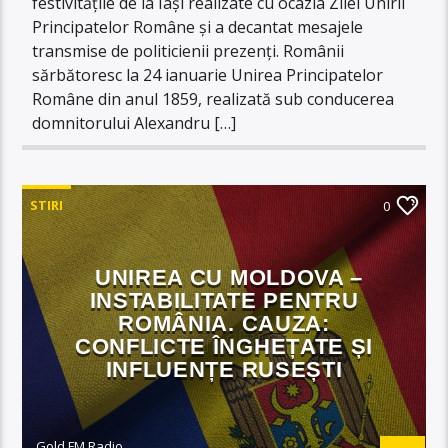
festivitățile de la Iași realizate cu ocazia Zilei Unirii
Principatelor Române și a decantat mesajele
transmise de politicienii prezenți. Românii
sărbătoresc la 24 ianuarie Unirea Principatelor
Române din anul 1859, realizată sub conducerea
domnitorului Alexandru […]
STIRI
0
UNIREA CU MOLDOVA –
INSTABILITATE PENTRU
ROMÂNIA. CAUZA:
CONFLICTE ÎNGHEȚATE ȘI
INFLUENȚE RUSEȘTI
Gold FM Radio