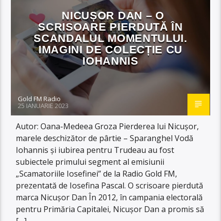
NICUȘOR DAN – O
SCRISOARE PIERDUTĂ ÎN
SCANDALUL MOMENTULUI.
IMAGINI DE COLECȚIE CU
IOHANNIS
Gold FM Radio
25 IANUARIE 2023
Autor: Oana-Medeea Groza Pierderea lui Nicușor,
marele deschizător de pârtie – Sparanghel Vodă
Iohannis și iubirea pentru Trudeau au fost
subiectele primului segment al emisiunii
„Scamatoriile Iosefinei” de la Radio Gold FM,
prezentată de Iosefina Pascal. O scrisoare pierdută
marca Nicușor Dan În 2012, în campania electorală
pentru Primăria Capitalei, Nicușor Dan a promis să
[…]