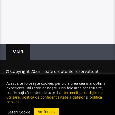
PAGINI
© Copyright 2025. Toate drepturile rezervate. SC
Angus Resources SRL
Acest site folosește cookies pentru a crea cea mai optimă
experiență utilizatorilor noștri. Prin folosirea acestui site,
confirmați că sunteți de acord cu
termenii și condițiile de
utilizare
,
politica de confidențialitate a datelor
și
politica
cookies
.
Am înțeles
Setari Cookie