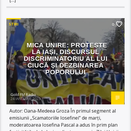
STIRI
0
MICA UNIRE: PROTESTE
LA IAȘI, DISCURSUL
DISCRIMINATORIU AL LUI
CIUCĂ ȘI DEZBINAREA
POPORULUI
Gold FM Radio
24 IANUARIE 2023
Autor: Oana-Medeea Groza În primul segment al
emisiunii „Scamatoriile Iosefinei” de marți,
moderatoarea Iosefina Pascal a adus în prim plan