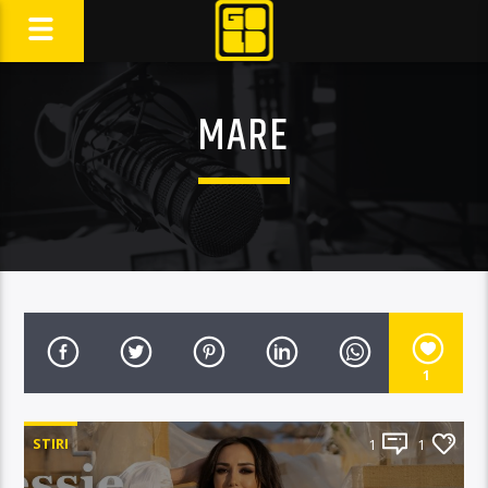
MARE
1
STIRI
1
1