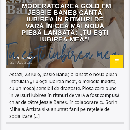
MODERATOAREA GOLD FM
JESSIE BANEȘ CÂNTĂ
IUBIREA ÎN RITMURI DE
VARĂ ÎN CEA MAI NOUĂ
PIESĂ LANSATĂ: „TU EȘTI
IUBIREA MEA”!
Gold FM Radio
23 IULIE 2023
Astăzi, 23 iulie, Jessie Baneș a lansat o nouă piesă
intitulată „Tu ești iubirea mea”, o melodie inedită,
cu un mesaj sensibil de dragoste. Piesa care pune
în versuri iubirea în ritmuri de vară a fost compusă
chiar de către Jessie Baneș, în colaborare cu Sorin
Mihala. Artista și-a anunțat fanii pe rețelele de
socializare […]