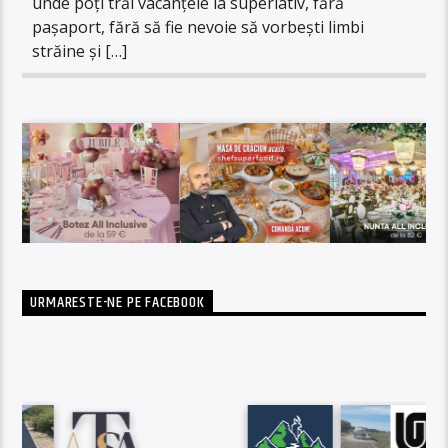
unde poți trăi vacanțele la superlativ, fără
pașaport, fără să fie nevoie să vorbești limbi
străine și […]
URMARESTE-NE PE FACEBOOK