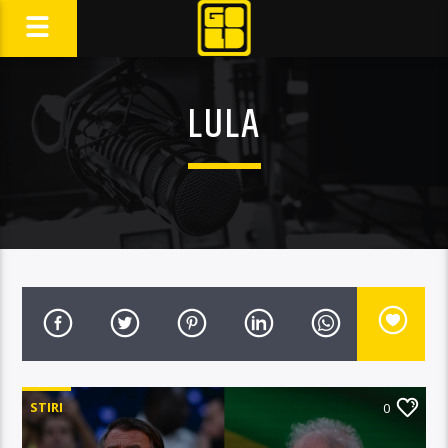
LULA
STIRI
0