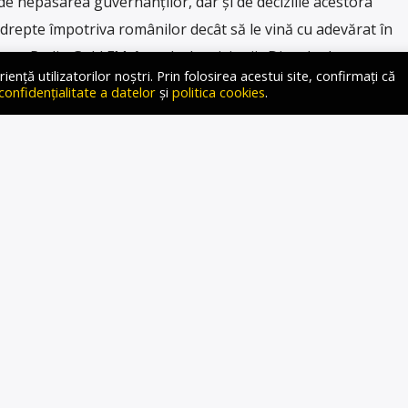
de nepăsarea guvernanților, dar și de deciziile acestora
ndrepte împotriva românilor decât să le vină cu adevărat în
entru Radio Gold FM, în cadrul emisiunii „Dincolo de
ță utilizatorilor noștri. Prin folosirea acestui site, confirmați că
e […]
 confidențialitate a datelor
și
politica cookies
.