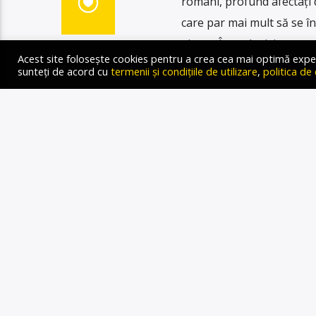
români, profund afectați 
care par mai mult să se î
ajutor. În exclusivitate p
Acest site folosește cookies pentru a crea cea mai optimă experien
propagandă”, moderată d
sunteți de acord cu
termenii și condițiile de utilizare
,
politica de