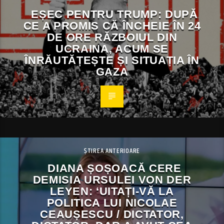
EȘEC PENTRU TRUMP: DUPĂ
CE A PROMIS CĂ ÎNCHEIE ÎN 24
DE ORE RĂZBOIUL DIN
UCRAINA, ACUM SE
ÎNRĂUTĂȚEȘTE ȘI SITUAȚIA ÎN
GAZA
ȘTIREA ANTERIOARE
DIANA ȘOȘOACĂ CERE
DEMISIA URSULEI VON DER
LEYEN: ‘UITAȚI-VĂ LA
POLITICA LUI NICOLAE
CEAUȘESCU / DICTATOR,