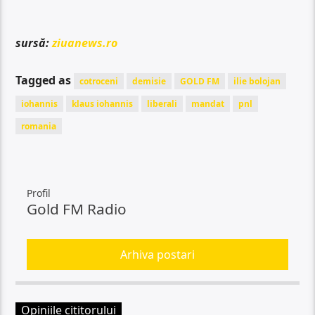
sursă:
ziuanews.ro
Tagged as
cotroceni
demisie
GOLD FM
ilie bolojan
iohannis
klaus iohannis
liberali
mandat
pnl
romania
Profil
Gold FM Radio
Arhiva postari
Opiniile cititorului