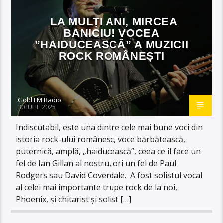
LA MULȚI ANI, MIRCEA
BANICIU! VOCEA
”HAIDUCEASCĂ” A MUZICII
ROCK ROMÂNEȘTI
Gold FM Radio
30 IULIE 2025
Indiscutabil, este una dintre cele mai bune voci din
istoria rock-ului românesc, voce bărbătească,
puternică, amplă, „haiducească”, ceea ce îl face un
fel de Ian Gillan al nostru, ori un fel de Paul
Rodgers sau David Coverdale. A fost solistul vocal
al celei mai importante trupe rock de la noi,
Phoenix, și chitarist și solist […]