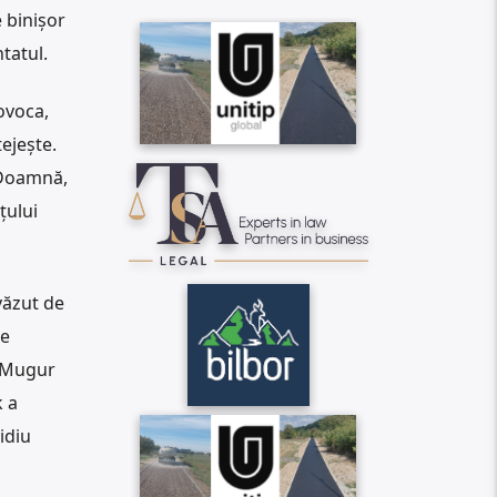
 binișor
tatul.
rovoca,
ejește.
„Doamnă,
țului
 văzut de
te
 „Mugur
k a
idiu