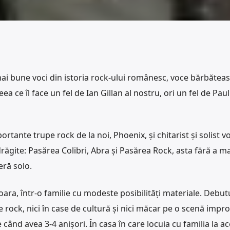
mai bune voci din istoria rock-ului românesc, voce bărbăteas
a ce îl face un fel de Ian Gillan al nostru, ori un fel de Paul
portante trupe rock de la noi, Phoenix, și chitarist și solist vo
răgite: Pasărea Colibri, Abra și Pasărea Rock, asta fără a m
eră solo.
șoara, într-o familie cu modeste posibilități materiale. Debut
e rock, nici în case de cultură și nici măcar pe o scenă impro
 când avea 3-4 anișori. În casa în care locuia cu familia la a