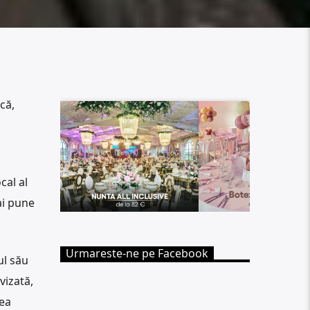
că,
cal al
ai pune
Urmareste-ne pe Facebook
ul său
vizată,
cea