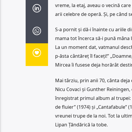
vreme, la etaj, aveau o vecină care
arii celebre de operă. Și, pe când 
S-a pornit și dă-i înainte cu ariile 
mama tot încerca să-i pună mâna la g
La un moment dat, vatmanul desch
p-ăsta cântăreț îl faceți!” „Doamne
Mircea îi fusese deja horărât desti
Mai târziu, prin anii 70, cânta deja
Nicu Covaci și Gunther Reiningen, 
înregistrat primul album al trupei
de fluier” (1974) și „Cantafabule”
vreunei trupe de la noi. Tot la ul
Lipan Țăndărică la tobe.