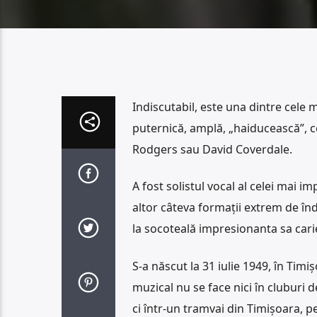
Indiscutabil, este una dintre cele 
puternică, amplă, „haiducească”, cee
Rodgers sau David Coverdale.
A fost solistul vocal al celei mai im
altor câteva formații extrem de înd
la socoteală impresionanta sa cari
S-a născut la 31 iulie 1949, în Timi
muzical nu se face nici în cluburi d
ci într-un tramvai din Timișoara, pe