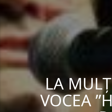
LA MULȚ
VOCEA ”H