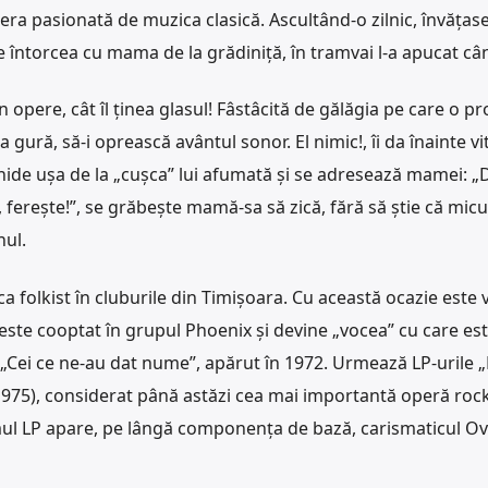
 era pasionată de muzica clasică. Ascultând-o zilnic, învățase
se întorcea cu mama de la grădiniță, în tramvai l-a apucat cân
din opere, cât îl ținea glasul! Fâstâcită de gălăgia pe care o p
ură, să-i oprească avântul sonor. El nimic!, îi da înainte vit
ide ușa de la „cușca” lui afumată și se adresează mamei: 
, ferește!”, se grăbește mamă-sa să zică, fără să știe că micu
nul.
 ca folkist în cluburile din Timișoara. Cu această ocazie este
este cooptat în grupul Phoenix și devine „vocea” cu care es
: „Cei ce ne-au dat nume”, apărut în 1972. Urmează LP-urile
 (1975), considerat până astăzi cea mai importantă operă roc
timul LP apare, pe lângă componența de bază, carismaticul Ov