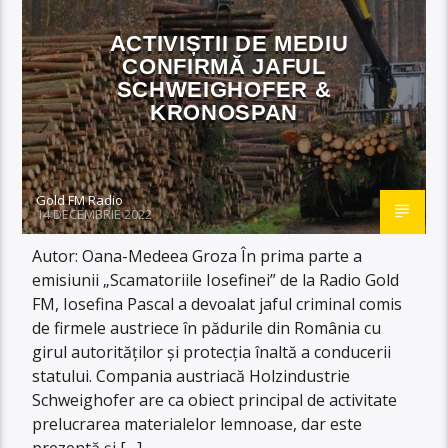
ACTIVIȘTII DE MEDIU
CONFIRMĂ JAFUL
SCHWEIGHOFER &
KRONOSPAN
Gold FM Radio
14 DECEMBRIE 2022
Autor: Oana-Medeea Groza În prima parte a
emisiunii „Scamatoriile Iosefinei” de la Radio Gold
FM, Iosefina Pascal a devoalat jaful criminal comis
de firmele austriece în pădurile din România cu
girul autorităților și protecția înaltă a conducerii
statului. Compania austriacă Holzindustrie
Schweighofer are ca obiect principal de activitate
prelucrarea materialelor lemnoase, dar este
prezentă și […]