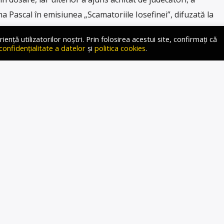
na Pascal în emisiunea „Scamatoriile Iosefinei”, difuzată la
vius Cristea, un procuror din Craiova acuzat că a furat bani
ță utilizatorilor noștri. Prin folosirea acestui site, confirmați că
 confidențialitate a datelor
și
politica cookies
.