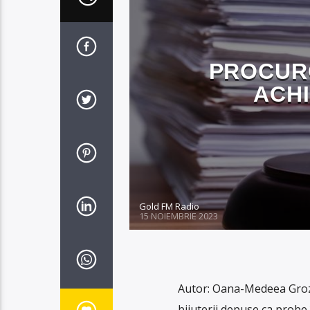
PROCUR
ACHI
Gold FM Radio
15 NOIEMBRIE 2023
Autor: Oana-Medeea Groza
bijuterii depuse ca probe î