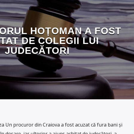
ORUL HOȚOMAN A FOST
TAT DE COLEGII LUI
JUDECĂTORI
 Un procuror din Craiova a fost acuzat că fura bani şi
n dosare, iar ulterior a ajuns achitat de judecători, a