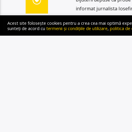
informat jurnalista Iosefi
Radio Gold FM. Adrian Fla
Acest site folosește cookies pentru a crea cea mai optimă experien
şi bijuterii […]
sunteți de acord cu
termenii și condițiile de utilizare
,
politica de