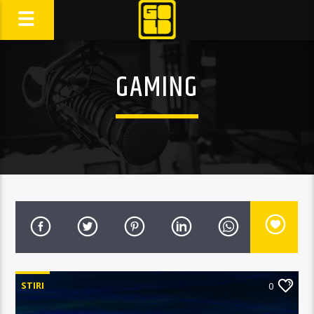
GAMING
STIRI
0