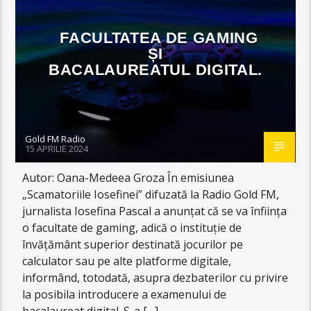
FACULTATEA DE GAMING
ȘI
BACALAUREATUL DIGITAL.
Gold FM Radio
15 APRILIE 2024
Autor: Oana-Medeea Groza În emisiunea
„Scamatoriile Iosefinei” difuzată la Radio Gold FM,
jurnalista Iosefina Pascal a anunțat că se va înființa
o facultate de gaming, adică o instituție de
învățământ superior destinată jocurilor pe
calculator sau pe alte platforme digitale,
informând, totodată, asupra dezbaterilor cu privire
la posibila introducere a examenului de
bacalaureat digital. S-a […]