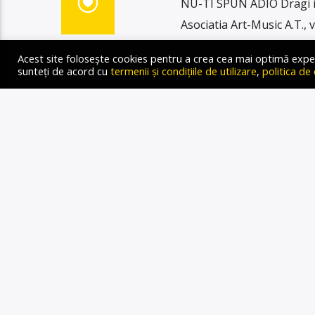
NU-TI SPUN ADIO Dragi iu
Asociatia Art-Music A.T.,
desfasurarii si a muzicii a
Acest site folosește cookies pentru a crea cea mai optimă experien
prolifici si iubiti artisti a
sunteți de acord cu
termenii și condițiile de utilizare
,
politica de