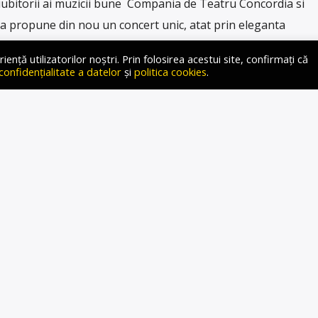
bitorii ai muzicii bune Compania de Teatru Concordia si
 va propune din nou un concert unic, atat prin eleganta
lese, dar si prin faptul ca ii este dedicat unuia dintre cei mai
ță utilizatorilor noștri. Prin folosirea acestui site, confirmați că
i Romaniei din ultimii 40 de ani. La […]
 confidențialitate a datelor
și
politica cookies
.