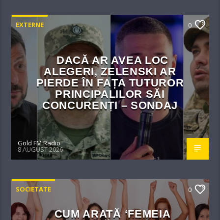
EXTERNE
0
DACĂ AR AVEA LOC
ALEGERI, ZELENSKI AR
PIERDE ÎN FAȚA TUTUROR
PRINCIPALILOR SĂI
CONCURENȚI – SONDAJ
Gold FM Radio
8 AUGUST 2026
SOCIETATE
0
CUM ARATĂ ‘FEMEIA