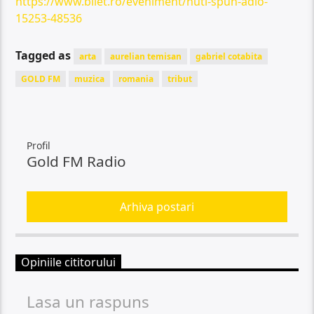
https://www.bilet.ro/eveniment/nuti-spun-adio-
15253-48536
Tagged as
arta
aurelian temisan
gabriel cotabita
GOLD FM
muzica
romania
tribut
Profil
Gold FM Radio
Arhiva postari
Opiniile cititorului
Lasa un raspuns