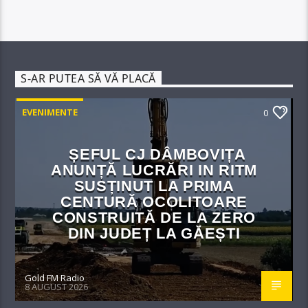
S-AR PUTEA SĂ VĂ PLACĂ
EVENIMENTE
0
ȘEFUL CJ DÂMBOVIȚA
ANUNȚĂ LUCRĂRI IN RITM
SUSȚINUT LA PRIMA
CENTURĂ OCOLITOARE
CONSTRUITĂ DE LA ZERO
DIN JUDEȚ LA GĂEȘTI
Gold FM Radio
8 AUGUST 2026