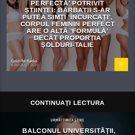
PERFECTĂ’ POTRIVIT
ȘTIINȚEI: BĂRBAȚII S-AR
PUTEA SIMȚI ‘ÎNCURCAȚI’,
CORPUL FEMININ PERFECT
ARE O ALTĂ ‘FORMULĂ’
DECÂT PROPORȚIA
ȘOLDURI-TALIE
Gold FM Radio
8 AUGUST 2026
CONTINUAȚI LECTURA
URMĂTOAREA ȘTIRE
BALCONUL UNIVERSITĂȚII,