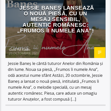
JESSIE BANEȘ LANSEAZĂ
O NOUĂ PIESĂ, CU UN
MESAJ SENSIBIL,
AUTENTIC ROMÂNESC:
„FRUMOS ÎI NUMELE ANA”!
Gold FM Radio
20 OCTOMBRIE 2023
Jessie Baneș le cântă tuturor Anelor din România și
din lume. Noua sa piesă, „Frumos îi numele Ana”,
odă acestui nume sfânt Astăzi, 20 octombrie, Jessie
Baneș a lansat o nouă piesă, intitulată „Frumos îi
numele Ana”, o melodie specială, cu un mesaj
autentic românesc. Piesa, care aduce un omagiu
tuturor Anuțelor, a fost compusă […]