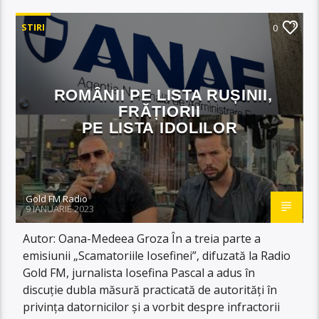
STIRI
0
ROMÂNII PE LISTA RUȘINII,
FRĂȚIORII
PE LISTA IDOLILOR
Gold FM Radio
9 IANUARIE 2023
Autor: Oana-Medeea Groza În a treia parte a
emisiunii „Scamatoriile Iosefinei”, difuzată la Radio
Gold FM, jurnalista Iosefina Pascal a adus în
discuție dubla măsură practicată de autorități în
privința datornicilor și a vorbit despre infractorii