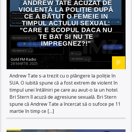
ANDREW TATE ACUZAT DE
VIOLENȚĂ LA POLIȚIE DUPĂ
CE A BĂTUT O FEMEIE IN
TIMPUL ACTULUI SEXUAL:
“CARE E SCOPUL DACA NU
TE BAT SI NU TE
IMPREGNEZ?!”
Gold FM Radio
28 MARTIE 2025
Andrew Tate s-a trezit cu o plângere la poliție în
SUA. O iubită spune că a fost extrem de violent în
timpul unei întâlniri pe care au avut-o la un hotel.
Bri Stern îl acuză de agresiune sexuală. Bri Stern
spune că Andrew Tate a încercat să o sufoce pe 11
martie în timp ce […]