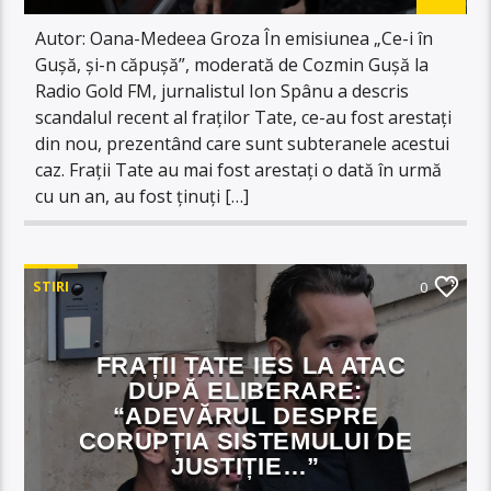
Autor: Oana-Medeea Groza În emisiunea „Ce-i în
Gușă, și-n căpușă”, moderată de Cozmin Gușă la
Radio Gold FM, jurnalistul Ion Spânu a descris
scandalul recent al fraților Tate, ce-au fost arestați
din nou, prezentând care sunt subteranele acestui
caz. Frații Tate au mai fost arestați o dată în urmă
cu un an, au fost ținuți […]
STIRI
0
FRAȚII TATE IES LA ATAC
DUPĂ ELIBERARE:
“ADEVĂRUL DESPRE
CORUPȚIA SISTEMULUI DE
JUSTIȚIE…”