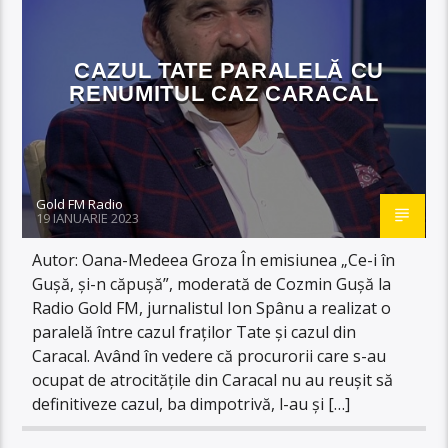
CAZUL TATE PARALELĂ CU
RENUMITUL CAZ CARACAL
Gold FM Radio
19 IANUARIE 2023
Autor: Oana-Medeea Groza În emisiunea „Ce-i în
Gușă, și-n căpușă”, moderată de Cozmin Gușă la
Radio Gold FM, jurnalistul Ion Spânu a realizat o
paralelă între cazul fraților Tate și cazul din
Caracal. Având în vedere că procurorii care s-au
ocupat de atrocitățile din Caracal nu au reușit să
definitiveze cazul, ba dimpotrivă, l-au și […]