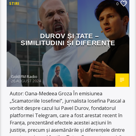
STIRI
0
DUROV ȘI TATE –
SIMILITUDINI ȘI DIFERENȚE
Gold FM Radio
26 AUGUST 2024
Autor: Oana-Medeea Groza În emisiunea
„Scamatoriile Iosefinei”, jurnalista Iosefina Pascal a
vorbit despre cazul lui Pavel Durov, fondatorul
platformei Telegram, care a fost arestat recent în
Franța, prezentând efectele acestei acțiuni în
justiție, precum și asemănările și diferențele dintre