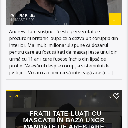
Gold FM Radio
14 MARTIE 2024
Andrew Tate susține că este persecutat de
procurorii britanici după ce a dezvăluit corupția din
interior. Mai mult, milionarul spune că dosarul
pentru care au fost săltați de mascați este unul din
urmă cu 11 ani, care fusese închis din lipsă de
probe. “Adevărul despre corupția sistemului de
justiție… Vreau ca oamenii să înțeleagă acasă […]
STIRI
0
FRAȚII TATE LUAȚI CU
MASCAȚII ÎN BAZA UNOR
MANDATE DE ARESTARE