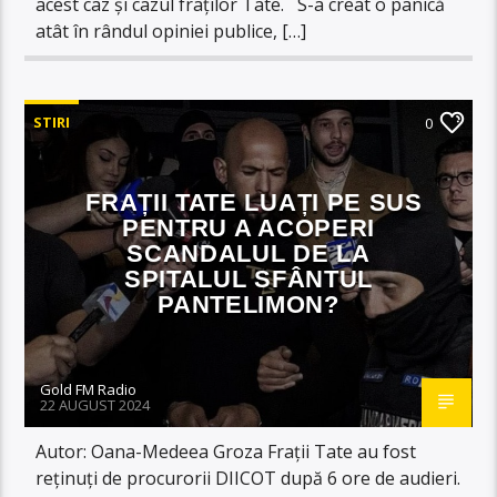
acest caz și cazul fraților Tate. S-a creat o panică
atât în rândul opiniei publice, […]
STIRI
0
FRAȚII TATE LUAȚI PE SUS
PENTRU A ACOPERI
SCANDALUL DE LA
SPITALUL SFÂNTUL
PANTELIMON?
Gold FM Radio
22 AUGUST 2024
Autor: Oana-Medeea Groza Frații Tate au fost
reținuți de procurorii DIICOT după 6 ore de audieri.