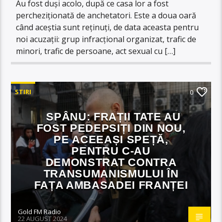
Au fost duși acolo, după ce casa lor a fost
percheziționată de anchetatori. Este a doua oară
când aceștia sunt reținuți, de data aceasta pentru
noi acuzații: grup infracțional organizat, trafic de
minori, trafic de persoane, act sexual cu […]
STIRI
0
SPÂNU: FRAȚII TATE AU
FOST PEDEPSIȚI DIN NOU,
PE ACEEAȘI SPEȚĂ,
PENTRU C-AU
DEMONSTRAT CONTRA
TRANSUMANISMULUI ÎN
FAȚA AMBASADEI FRANȚEI
Gold FM Radio
22 AUGUST 2024