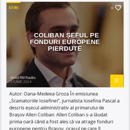
STIRI
0
COLIBAN ȘEFUL PE
FONDURI EUROPENE
PIERDUTE
Gold FM Radio
3 IUNIE 2024
Autor: Oana-Medeea Groza În emisiunea
„Scamatoriile Iosefinei”, jurnalista Iosefina Pascal a
descris eșecul administrativ al primarului de
Brașov Allen Coliban. Allen Coliban s-a lăudat
prima oară când a fost ales că va atrage fonduri
europene pentru Brașov, orașul pe care îl