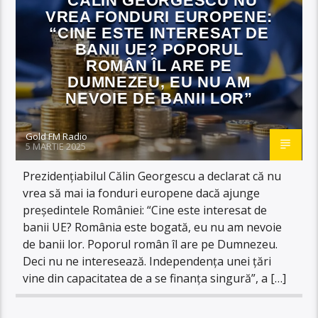
CĂLIN GEORGESCU NU
VREA FONDURI EUROPENE:
“CINE ESTE INTERESAT DE
BANII UE? POPORUL
ROMÂN ÎL ARE PE
DUMNEZEU, EU NU AM
NEVOIE DE BANII LOR”
Gold FM Radio
5 MARTIE 2025
Prezidențiabilul Călin Georgescu a declarat că nu
vrea să mai ia fonduri europene dacă ajunge
președintele României: “Cine este interesat de
banii UE? România este bogată, eu nu am nevoie
de banii lor. Poporul român îl are pe Dumnezeu.
Deci nu ne interesează. Independența unei țări
vine din capacitatea de a se finanța singură”, a […]