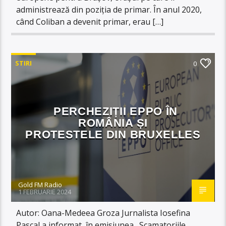
administrează din poziția de primar. În anul 2020,
când Coliban a devenit primar, erau […]
STIRI
0
PERCHEZIȚII EPPO ÎN
ROMÂNIA ȘI
PROTESTELE DIN BRUXELLES
Gold FM Radio
1 FEBRUARIE 2024
Autor: Oana-Medeea Groza Jurnalista Iosefina
Pascal a informat, în emisiunea „Scamatoriile