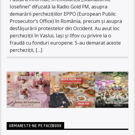
Iosefinei” difuzată la Radio Gold FM, asupra
demarării perchezițiilor EPPO (European Public
Prosecutor’s Office) în România, precum și asupra
desfășurării protestelor din Occident. Au avut loc
percheziții în Vaslui, Iași și Ilfov cu privire la o
fraudă cu fonduri europene. S-au demarat aceste
percheziții, […]
URMARESTE-NE PE FACEBOOK