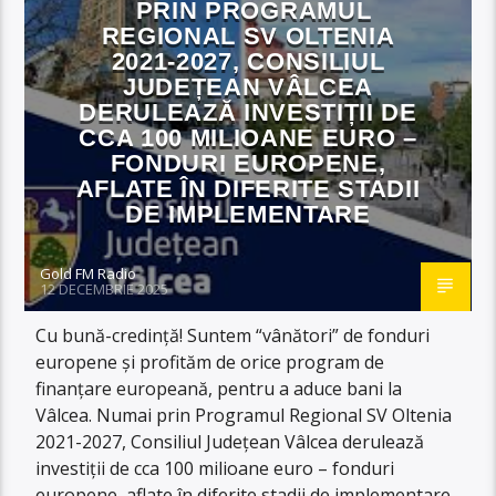
PRIN PROGRAMUL
REGIONAL SV OLTENIA
2021-2027, CONSILIUL
JUDEȚEAN VÂLCEA
DERULEAZĂ INVESTIȚII DE
CCA 100 MILIOANE EURO –
FONDURI EUROPENE,
AFLATE ÎN DIFERITE STADII
DE IMPLEMENTARE
Gold FM Radio
12 DECEMBRIE 2025
Cu bună-credință! Suntem “vânători” de fonduri
europene și profităm de orice program de
finanțare europeană, pentru a aduce bani la
Vâlcea. Numai prin Programul Regional SV Oltenia
2021-2027, Consiliul Județean Vâlcea derulează
investiții de cca 100 milioane euro – fonduri
europene, aflate în diferite stadii de implementare.