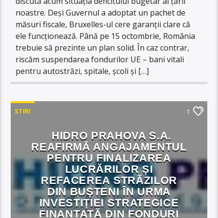
discută acum situația deficitului bugetar al țării
noastre. Deși Guvernul a adoptat un pachet de
măsuri fiscale, Bruxelles-ul cere garanții clare că
ele funcționează. Până pe 15 octombrie, România
trebuie să prezinte un plan solid. În caz contrar,
riscăm suspendarea fondurilor UE – bani vitali
pentru autostrăzi, spitale, școli și […]
STIRI
1
HIDRO PRAHOVA S.A.
REAFIRMĂ ANGAJAMENTUL
PENTRU FINALIZAREA
LUCRĂRILOR ȘI
REFACEREA STRĂZILOR
DIN BUȘTENI ÎN URMA
INVESTIȚIEI STRATEGICE
FINANȚATĂ DIN FONDURI