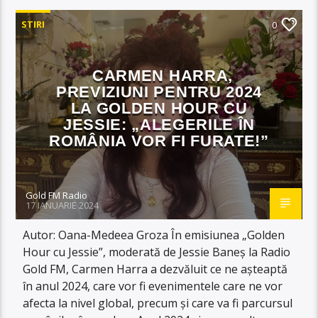
STIRI
0
CARMEN HARRA,
PREVIZIUNI PENTRU 2024
LA GOLDEN HOUR CU
JESSIE: „ALEGERILE ÎN
ROMÂNIA VOR FI FURATE!”
Gold FM Radio
17 IANUARIE 2024
Autor: Oana-Medeea Groza În emisiunea „Golden
Hour cu Jessie”, moderată de Jessie Baneș la Radio
Gold FM, Carmen Harra a dezvăluit ce ne așteaptă
în anul 2024, care vor fi evenimentele care ne vor
afecta la nivel global, precum și care va fi parcursul