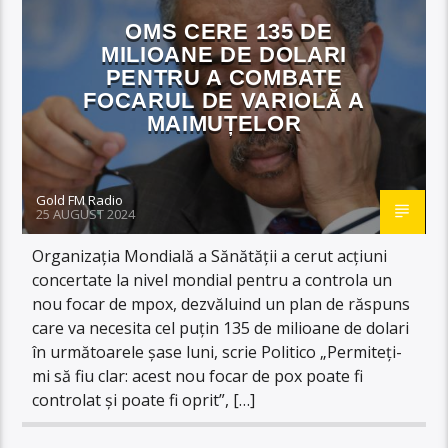
OMS CERE 135 DE
MILIOANE DE DOLARI
PENTRU A COMBATE
FOCARUL DE VARIOLĂ A
MAIMUȚELOR
Gold FM Radio
25 AUGUST 2024
Organizația Mondială a Sănătății a cerut acțiuni
concertate la nivel mondial pentru a controla un
nou focar de mpox, dezvăluind un plan de răspuns
care va necesita cel puțin 135 de milioane de dolari
în următoarele șase luni, scrie Politico „Permiteți-
mi să fiu clar: acest nou focar de pox poate fi
controlat și poate fi oprit”, […]