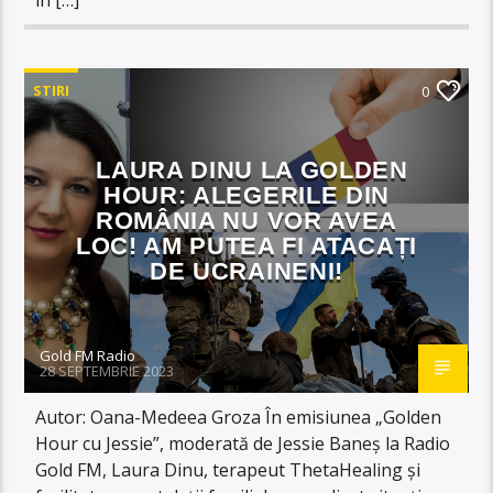
STIRI
0
LAURA DINU LA GOLDEN
HOUR: ALEGERILE DIN
ROMÂNIA NU VOR AVEA
LOC! AM PUTEA FI ATACAȚI
DE UCRAINENI!
Gold FM Radio
28 SEPTEMBRIE 2023
Autor: Oana-Medeea Groza În emisiunea „Golden
Hour cu Jessie”, moderată de Jessie Baneș la Radio
Gold FM, Laura Dinu, terapeut ThetaHealing și