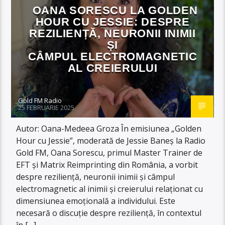
OANA SORESCU LA GOLDEN
HOUR CU JESSIE: DESPRE
REZILIENȚĂ, NEURONII INIMII
ȘI
CÂMPUL ELECTROMAGNETIC
AL CREIERULUI
Gold FM Radio
25 FEBRUARIE 2025
Autor: Oana-Medeea Groza În emisiunea „Golden
Hour cu Jessie”, moderată de Jessie Baneș la Radio
Gold FM, Oana Sorescu, primul Master Trainer de
EFT și Matrix Reimprinting din România, a vorbit
despre reziliență, neuronii inimii și câmpul
electromagnetic al inimii și creierului relaționat cu
dimensiunea emoțională a individului. Este
necesară o discuție despre reziliență, în contextul
în […]