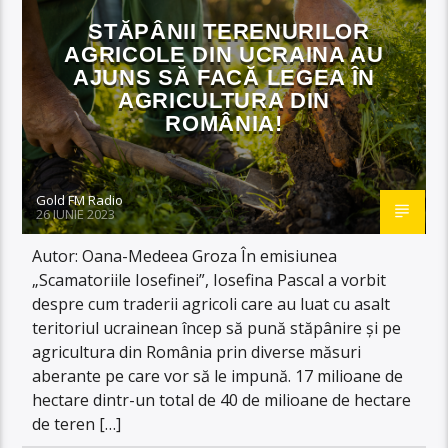
STĂPÂNII TERENURILOR
AGRICOLE DIN UCRAINA AU
AJUNS SĂ FACĂ LEGEA ÎN
AGRICULTURA DIN
ROMÂNIA!
Gold FM Radio
26 IUNIE 2023
Autor: Oana-Medeea Groza În emisiunea
„Scamatoriile Iosefinei”, Iosefina Pascal a vorbit
despre cum traderii agricoli care au luat cu asalt
teritoriul ucrainean încep să pună stăpânire și pe
agricultura din România prin diverse măsuri
aberante pe care vor să le impună. 17 milioane de
hectare dintr-un total de 40 de milioane de hectare
de teren […]