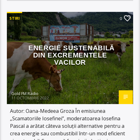
STIRI
0
ENERGIE SUSTENABILĂ
DIN EXCREMENTELE
VACILOR
Gold FM Radio
11 OCTOMBRIE 2022
Autor: Oana-Medeea Groza În emisiunea
„Scamatoriile Iosefinei”, moderatoarea Iosefina
Pascal a arătat câteva soluții alternative pentru a
crea energie sau combustibil într-un mod eficient