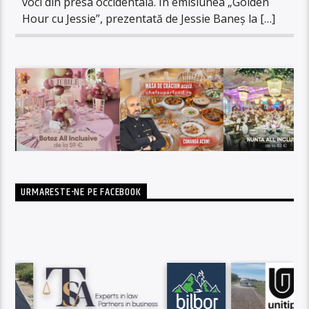
voci din presa occidentală. În emisiunea „Golden
Hour cu Jessie”, prezentată de Jessie Baneș la […]
URMARESTE-NE PE FACEBOOK