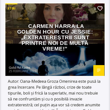
STIRI
0
CARMEN HARRA LA
GOLDEN HOUR CU JESSIE:
„EXTRATEREȘTRII SUNT
PRINTRE NOI DE MULTĂ
VREME!”
Gold FM Radio
25 FEBRUARIE 2023
Autor: Oana-Medeea Groza Omenirea este pusă la
grea încercare. Pe lângă război, crize de toate
tipurile, boli și frică la superlativ, mai nou trebuie
să ne confruntăm și cu o posibilă invazie
extraterestră; cel puțin așa vor să credem anumite