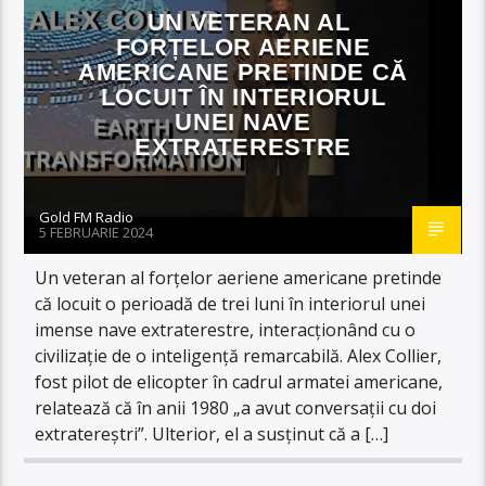
UN VETERAN AL
FORȚELOR AERIENE
AMERICANE PRETINDE CĂ
LOCUIT ÎN INTERIORUL
UNEI NAVE
EXTRATERESTRE
Gold FM Radio
5 FEBRUARIE 2024
Un veteran al forțelor aeriene americane pretinde
că locuit o perioadă de trei luni în interiorul unei
imense nave extraterestre, interacționând cu o
civilizație de o inteligență remarcabilă. Alex Collier,
fost pilot de elicopter în cadrul armatei americane,
relatează că în anii 1980 „a avut conversații cu doi
extratereștri”. Ulterior, el a susținut că a […]