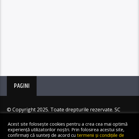
PAGINI
© Copyright 2025. Toate drepturile rezervate. SC
Angus Resources SRL
Acest site folosește cookies pentru a crea cea mai optimă
experiență utilizatorilor noștri. Prin folosirea acestui site,
confirmați că sunteți de acord cu
termenii și condițiile de