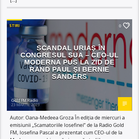
STIRI
0
SCANDAL URIAȘ ÎN
CONGRESUL SUA – CEO-UL
MODERNA PUS LA ZID DE
RAND PAUL ȘI BERNIE
SANDERS
Gold FM Radio
23 MARTIE 2023
Autor: Oana-Medeea Groza În ediția de miercuri a
emisiunii „Scamatoriile Iosefinei” de la Radio Gold
FM, Iosefina Pascal a prezentat cum CEO-ul de la