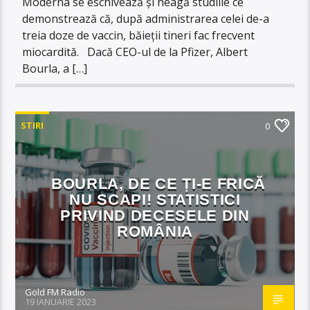
Moderna se eschivează și neagă studiile ce
demonstrează că, după administrarea celei de-a
treia doze de vaccin, băieții tineri fac frecvent
miocardită. Dacă CEO-ul de la Pfizer, Albert
Bourla, a […]
STIRI
0
BOURLA, DE CE ȚI-E FRICĂ
NU SCAPI! STATISTICI
PRIVIND DECESELE DIN
ROMÂNIA
Gold FM Radio
19 IANUARIE 2023