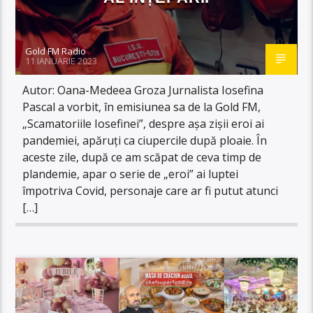
Gold FM Radio
11 IANUARIE 2023
Autor: Oana-Medeea Groza Jurnalista Iosefina
Pascal a vorbit, în emisiunea sa de la Gold FM,
„Scamatoriile Iosefinei”, despre așa zișii eroi ai
pandemiei, apăruți ca ciupercile după ploaie. În
aceste zile, după ce am scăpat de ceva timp de
plandemie, apar o serie de „eroi” ai luptei
împotriva Covid, personaje care ar fi putut atunci
[…]