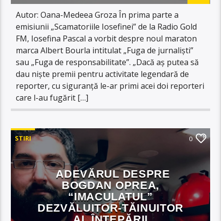
Autor: Oana-Medeea Groza În prima parte a
emisiunii „Scamatoriile Iosefinei” de la Radio Gold
FM, Iosefina Pascal a vorbit despre noul maraton
marca Albert Bourla intitulat „Fuga de jurnaliști”
sau „Fuga de responsabilitate”. „Dacă aș putea să
dau niște premii pentru activitate legendară de
reporter, cu siguranță le-ar primi acei doi reporteri
care l-au fugărit […]
STIRI
0
ADEVĂRUL DESPRE
BOGDAN OPREA,
“IMACULATUL”
DEZVĂLUITOR-TĂINUITOR
AL ÎNȚEPĂRII