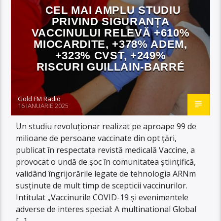
CEL MAI AMPLU STUDIU
PRIVIND SIGURANȚA
VACCINULUI RELEVĂ +610%
MIOCARDITE, +378% ADEM,
+323% CVST, +249%
RISCURI GUILLAIN-BARRÉ
Gold FM Radio
16 IANUARIE 2025
Un studiu revoluționar realizat pe aproape 99 de
milioane de persoane vaccinate din opt țări,
publicat în respectata revistă medicală Vaccine, a
provocat o undă de șoc în comunitatea științifică,
validând îngrijorările legate de tehnologia ARNm
susținute de mult timp de scepticii vaccinurilor.
Intitulat „Vaccinurile COVID-19 și evenimentele
adverse de interes special: A multinational Global
[…]