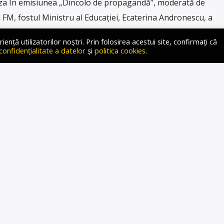
a În emisiunea „Dincolo de propagandă”, moderată de
 FM, fostul Ministru al Educației, Ecaterina Andronescu, a
vernanții s-au gândit să gestioneze problema gravă a
ță utilizatorilor noștri. Prin folosirea acestui site, confirmați că
i de droguri. Subiectul consumului generalizat de droguri a
 confidențialitate a datelor
și
politica cookies
.
ședintele Klaus Iohannis în […]