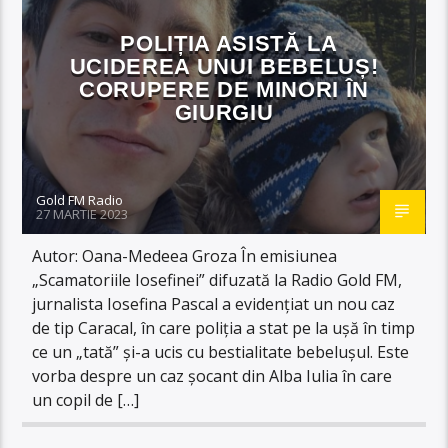
POLIȚIA ASISTĂ LA
UCIDEREA UNUI BEBELUȘ!
CORUPERE DE MINORI ÎN
GIURGIU
Gold FM Radio
27 MARTIE 2023
Autor: Oana-Medeea Groza În emisiunea
„Scamatoriile Iosefinei” difuzată la Radio Gold FM,
jurnalista Iosefina Pascal a evidențiat un nou caz
de tip Caracal, în care poliția a stat pe la ușă în timp
ce un „tată” și-a ucis cu bestialitate bebelușul. Este
vorba despre un caz șocant din Alba Iulia în care
un copil de […]