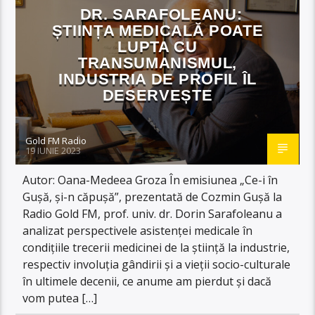
DR. SARAFOLEANU:
ȘTIINȚA MEDICALĂ POATE
LUPTA CU
TRANSUMANISMUL,
INDUSTRIA DE PROFIL ÎL
DESERVEȘTE
Gold FM Radio
19 IUNIE 2023
Autor: Oana-Medeea Groza În emisiunea „Ce-i în
Gușă, și-n căpușă”, prezentată de Cozmin Gușă la
Radio Gold FM, prof. univ. dr. Dorin Sarafoleanu a
analizat perspectivele asistenței medicale în
condițiile trecerii medicinei de la știință la industrie,
respectiv involuția gândirii și a vieții socio-culturale
în ultimele decenii, ce anume am pierdut și dacă
vom putea […]