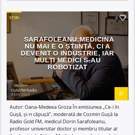
STIRI
0
SARAFOLEANU:MEDICINA
NU MAI E O ȘTIINȚĂ, CI A
DEVENIT O INDUSTRIE, IAR
MULȚI MEDICI S-AU
ROBOTIZAT
Gold FM Radio
8 MAI 2023
Autor: Oana-Medeea Groza În emisiunea „Ce-i în
Gușă, și-n căpușă”, moderată de Cozmin Gușă la
Radio Gold FM, medicul Dorin Sarafoleanu,
profesor universitar doctor și membru titular al