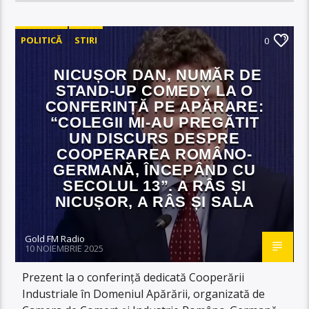
POLITICĂ
STIRI
0
NICUȘOR DAN, NUMĂR DE
STAND-UP COMEDY LA O
CONFERINȚĂ PE APĂRARE:
“COLEGII MI-AU PREGĂTIT
UN DISCURS DESPRE
COOPERAREA ROMÂNO-
GERMANĂ, ÎNCEPÂND CU
SECOLUL 13”. A RÂS ȘI
NICUȘOR, A RÂS ȘI SALA
Gold FM Radio
10 NOIEMBRIE 2025
Prezent la o conferință dedicată Cooperării
Industriale în Domeniul Apărării, organizată de