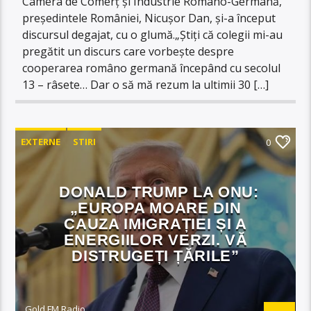
Camera de Comerț și Industrie Româno-Germană,
președintele României, Nicușor Dan, și-a început
discursul degajat, cu o glumă.„Știți că colegii mi-au
pregătit un discurs care vorbește despre
cooperarea româno germană începând cu secolul
13 – râsete… Dar o să mă rezum la ultimii 30 […]
EXTERNE
STIRI
0
DONALD TRUMP LA ONU:
„EUROPA MOARE DIN
CAUZA IMIGRAȚIEI ȘI A
ENERGIILOR VERZI. VĂ
DISTRUGEȚI ȚĂRILE”
Gold FM Radio