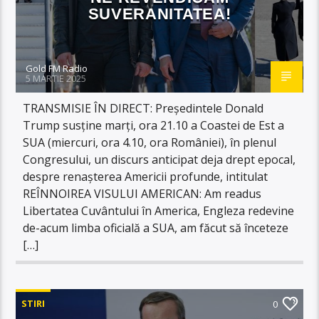
SUVERANITATEA!
Gold FM Radio
5 MARTIE 2025
TRANSMISIE ÎN DIRECT: Președintele Donald
Trump susține marți, ora 21.10 a Coastei de Est a
SUA (miercuri, ora 4.10, ora României), în plenul
Congresului, un discurs anticipat deja drept epocal,
despre renașterea Americii profunde, intitulat
REÎNNOIREA VISULUI AMERICAN: Am readus
Libertatea Cuvântului în America, Engleza redevine
de-acum limba oficială a SUA, am făcut să înceteze
[…]
STIRI
0