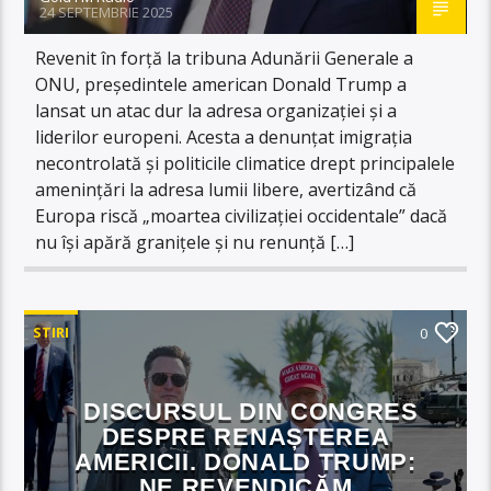
24 SEPTEMBRIE 2025
Revenit în forță la tribuna Adunării Generale a
ONU, președintele american Donald Trump a
lansat un atac dur la adresa organizației și a
liderilor europeni. Acesta a denunțat imigrația
necontrolată și politicile climatice drept principalele
amenințări la adresa lumii libere, avertizând că
Europa riscă „moartea civilizației occidentale” dacă
nu își apără granițele și nu renunță […]
STIRI
0
DISCURSUL DIN CONGRES
DESPRE RENAȘTEREA
AMERICII. DONALD TRUMP:
NE REVENDICĂM