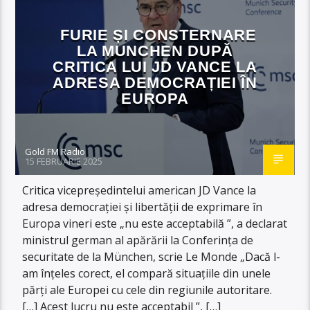
FURIE ȘI CONSTERNARE
LA MUNCHEN DUPĂ
CRITICA LUI JD VANCE LA
ADRESA DEMOCRAȚIEI ÎN
EUROPA
Gold FM Radio
15 FEBRUARIE 2025
Critica vicepreședintelui american JD Vance la
adresa democrației și libertății de exprimare în
Europa vineri este „nu este acceptabilă ”, a declarat
ministrul german al apărării la Conferința de
securitate de la München, scrie Le Monde „Dacă l-
am înțeles corect, el compară situațiile din unele
părți ale Europei cu cele din regiunile autoritare.
[…] Acest lucru nu este acceptabil ”, […]