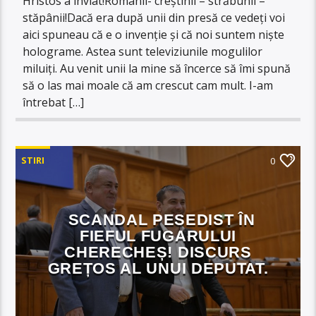
Hristos a înviat!Românii- creștinii – străbunii –
stăpânii!Dacă era după unii din presă ce vedeți voi
aici spuneau că e o invenție și că noi suntem niște
holograme. Astea sunt televiziunile mogulilor
miluiți. Au venit unii la mine să încerce să îmi spună
să o las mai moale că am crescut cam mult. I-am
întrebat […]
STIRI
0
SCANDAL PESEDIST ÎN
FIEFUL FUGARULUI
CHERECHEȘ! DISCURS
GREȚOS AL UNUI DEPUTAT.