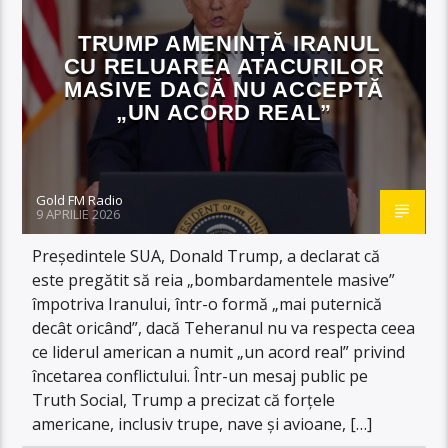
TRUMP AMENINȚĂ IRANUL
CU RELUAREA ATACURILOR
MASIVE DACĂ NU ACCEPTĂ
„UN ACORD REAL”
Gold FM Radio
9 APRILIE 2026
Președintele SUA, Donald Trump, a declarat că
este pregătit să reia „bombardamentele masive”
împotriva Iranului, într-o formă „mai puternică
decât oricând”, dacă Teheranul nu va respecta ceea
ce liderul american a numit „un acord real” privind
încetarea conflictului. Într-un mesaj public pe
Truth Social, Trump a precizat că forțele
americane, inclusiv trupe, nave și avioane, […]