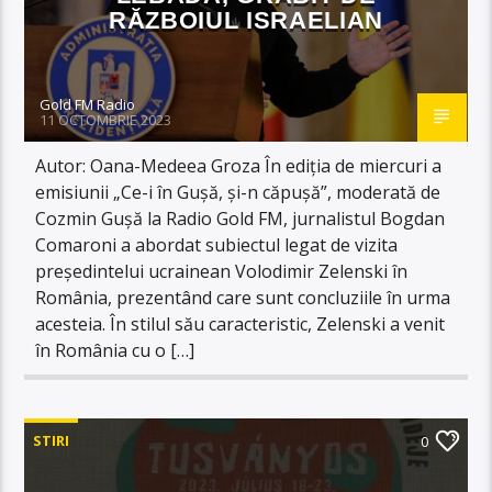
RĂZBOIUL ISRAELIAN
Gold FM Radio
11 OCTOMBRIE 2023
Autor: Oana-Medeea Groza În ediția de miercuri a
emisiunii „Ce-i în Gușă, și-n căpușă”, moderată de
Cozmin Gușă la Radio Gold FM, jurnalistul Bogdan
Comaroni a abordat subiectul legat de vizita
președintelui ucrainean Volodimir Zelenski în
România, prezentând care sunt concluziile în urma
acesteia. În stilul său caracteristic, Zelenski a venit
în România cu o […]
STIRI
0