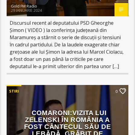
Gold FM Radio
29 IANUARIE 2024
Discursul recent al deputatului PSD Gheorghe
Șimon ( VIDEO ) la conferința județeană din
Maramureș a stârnit o serie de discuții și tensiuni
în cadrul partidului. De la laudele exagerate chiar
grețoase ale lui Şimon la adresa lui Marcel Ciolacu,
a fost doar un pas până la criticile pe care
deputatul le-a primit ulterior din partea unor […]
STIRI
0
COMARONI:VIZITA LUI
ZELENSKI ÎN ROMÂNIA A
FOST CÂNTECUL SĂU DE
LEBĂDĂ, GRĂBIT DE