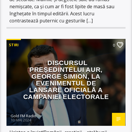
nemișcate, ca și cum ar fi fost lipite de masă sau
înghețate în timpul editării. Acest lucru
contrastează puternic cu gesturile […]
STIRI
0
DISCURSUL
PREȘEDINTELUI AUR,
GEORGE SIMION, LA
EVENIMENTUL DE
LANSARE OFICIALĂ A
CAMPANIEI ELECTORALE
Gold FM Radio
10 MAI 2024