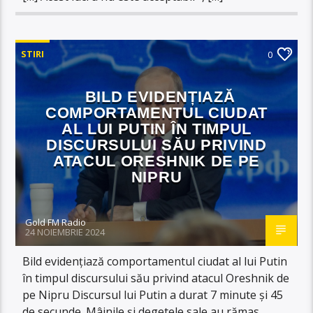
STIRI
0
BILD EVIDENȚIAZĂ
COMPORTAMENTUL CIUDAT
AL LUI PUTIN ÎN TIMPUL
DISCURSULUI SĂU PRIVIND
ATACUL ORESHNIK DE PE
NIPRU
Gold FM Radio
24 NOIEMBRIE 2024
Bild evidențiază comportamentul ciudat al lui Putin
în timpul discursului său privind atacul Oreshnik de
pe Nipru Discursul lui Putin a durat 7 minute și 45
de secunde. Mâinile și degetele sale au rămas