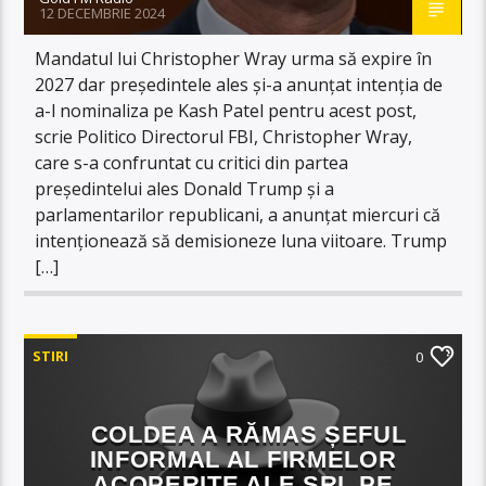
12 DECEMBRIE 2024
Mandatul lui Christopher Wray urma să expire în
2027 dar președintele ales și-a anunțat intenția de
a-l nominaliza pe Kash Patel pentru acest post,
scrie Politico Directorul FBI, Christopher Wray,
care s-a confruntat cu critici din partea
președintelui ales Donald Trump și a
parlamentarilor republicani, a anunțat miercuri că
intenționează să demisioneze luna viitoare. Trump
[…]
STIRI
0
COLDEA A RĂMAS ȘEFUL
INFORMAL AL FIRMELOR
ACOPERITE ALE SRI, PE