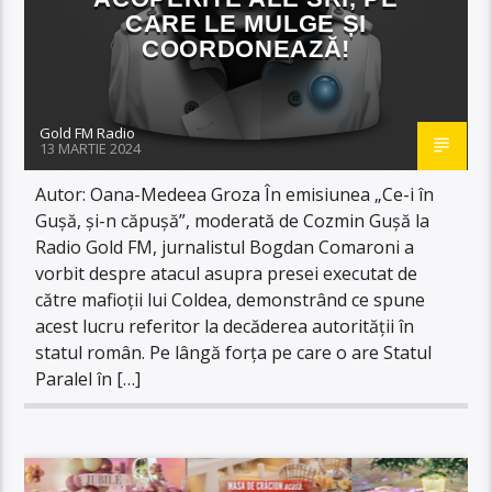
CARE LE MULGE ȘI
COORDONEAZĂ!
Gold FM Radio
13 MARTIE 2024
Autor: Oana-Medeea Groza În emisiunea „Ce-i în
Gușă, și-n căpușă”, moderată de Cozmin Gușă la
Radio Gold FM, jurnalistul Bogdan Comaroni a
vorbit despre atacul asupra presei executat de
către mafioții lui Coldea, demonstrând ce spune
acest lucru referitor la decăderea autorității în
statul român. Pe lângă forța pe care o are Statul
Paralel în […]