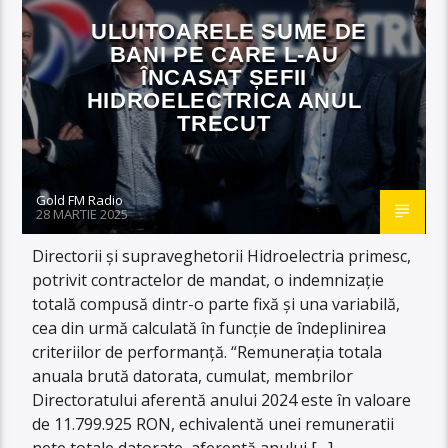
ULUITOARELE SUME DE
BANI PE CARE L-AU
ÎNCASAT ȘEFII
HIDROELECTRICA ANUL
TRECUT
Gold FM Radio
28 MARTIE 2025
Directorii și supraveghetorii Hidroelectria primesc,
potrivit contractelor de mandat, o indemnizație
totală compusă dintr-o parte fixă și una variabilă,
cea din urmă calculată în funcție de îndeplinirea
criteriilor de performanță. “Remunerația totala
anuala brută datorata, cumulat, membrilor
Directoratului aferentă anului 2024 este în valoare
de 11.799.925 RON, echivalentă unei remuneratii
nete totale datorate, aferentă anului […]