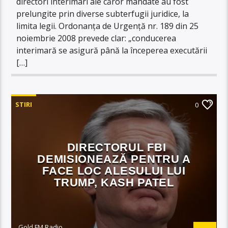
directori interimari ale căror mandate au fost
prelungite prin diverse subterfugii juridice, la
limita legii. Ordonanța de Urgență nr. 189 din 25
noiembrie 2008 prevede clar: „conducerea
interimară se asigură până la începerea executării
[…]
STIRI
0
DIRECTORUL FBI
DEMISIONEAZĂ PENTRU A
FACE LOC ALESULUI LUI
TRUMP, KASH PATEL
Gold FM Radio