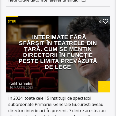
STIRI
0
INTERIMATE FĂRĂ
SFÂRȘIT ÎN TEATRELE DIN
ŢARĂ. CUM SE MENȚIN
DIRECTORII ÎN FUNCȚIE
PESTE LIMITA PREVĂZUTĂ
DE LEGE
Gold FM Radio
16 MARTIE 2025
În 2024, toate cele 15 instituții de spectacol
subordonate Primăriei Generale București aveau
directori interimari. În prezent, 7 dintre acestea au