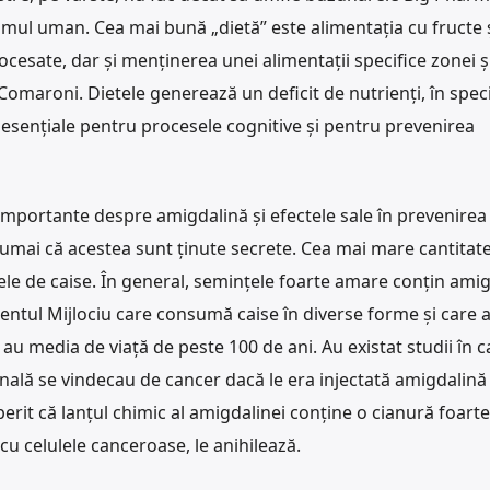
mul uman. Cea mai bună „dietă” este alimentația cu fructe 
esate, dar și menținerea unei alimentații specifice zonei și
omaroni. Dietele generează un deficit de nutrienți, în spec
 esențiale pentru procesele cognitive și pentru prevenirea
 importante despre amigdalină și efectele sale în prevenirea
numai că acestea sunt ținute secrete. Cea mai mare cantitat
le de caise. În general, semințele foarte amare conțin amig
ientul Mijlociu care consumă caise în diverse forme și care 
au media de viață de peste 100 de ani. Au existat studii în c
inală se vindecau de cancer dacă le era injectată amigdalină
rit că lanțul chimic al amigdalinei conține o cianură foarte
 cu celulele canceroase, le anihilează.