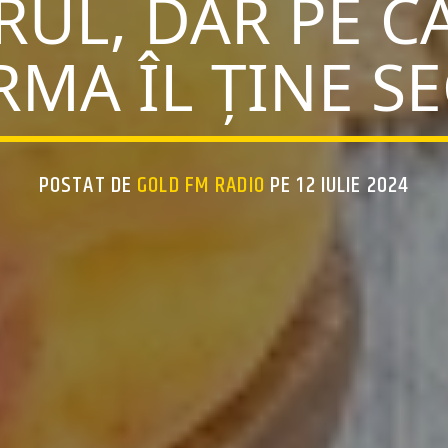
UL, DAR PE C
MA ÎL ȚINE S
POSTAT DE
GOLD FM RADIO
PE 12 IULIE 2024