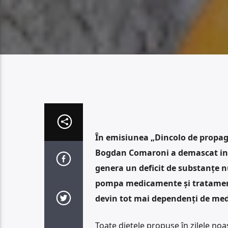
În emisiunea „Dincolo de propag
Bogdan Comaroni a demascat ind
genera un deficit de substanțe 
pompa medicamente și tratamente 
devin tot mai dependenți de med
Toate dietele propuse în zilele no