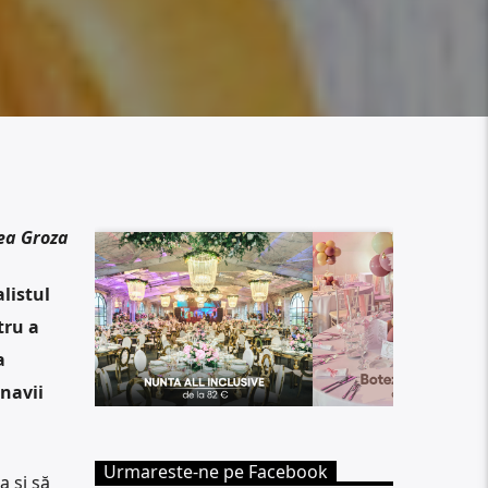
ea Groza
listul
tru a
a
navii
Urmareste-ne pe Facebook
a și să