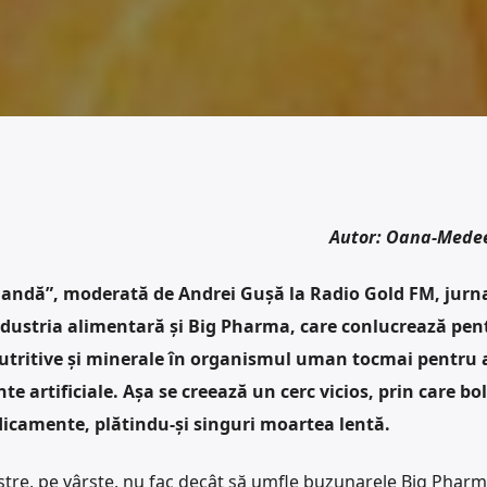
Autor: Oana-Mede
andă”, moderată de Andrei Gușă la Radio Gold FM, jurna
ustria alimentară și Big Pharma, care conlucrează pen
nutritive și minerale în organismul uman tocmai pentru 
artificiale. Așa se creează un cerc vicios, prin care bol
icamente, plătindu-și singuri moartea lentă.
astre, pe vârste, nu fac decât să umfle buzunarele Big Pharm