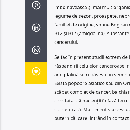
îmbolnăvească și mai mult organis
legume de sezon, proaspete, neproc
familiei de origine, spune Bogdan C
B12 și B17 (amigdalină), substanțe
cancerului.
Se fac în prezent studii extrem de
răspândirii celulelor canceroase, 
amigdalină se regăsește în semințe
Există popoare asiatice sau din Or
scăpat complet de cancer, ba chiar 
constatat că pacienții în fază term
concentrată. Mai recent s-a descope
puternică, care, intrând în contact