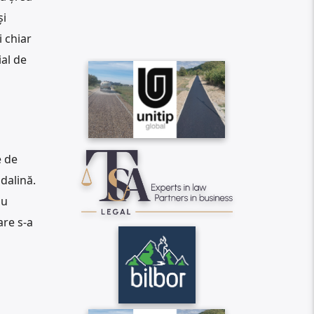
și
 chiar
ial de
e de
dalină.
au
are s-a