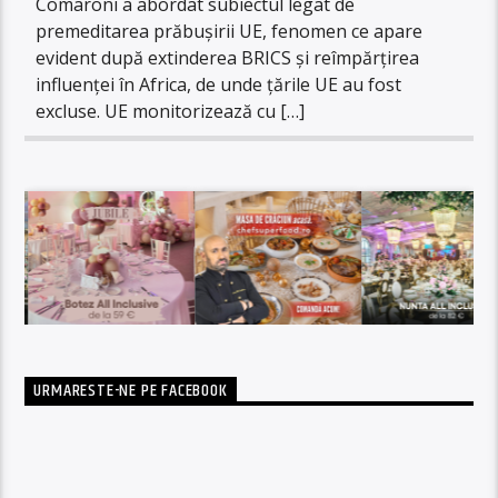
Comaroni a abordat subiectul legat de
premeditarea prăbușirii UE, fenomen ce apare
evident după extinderea BRICS și reîmpărțirea
influenței în Africa, de unde țările UE au fost
excluse. UE monitorizează cu […]
URMARESTE-NE PE FACEBOOK