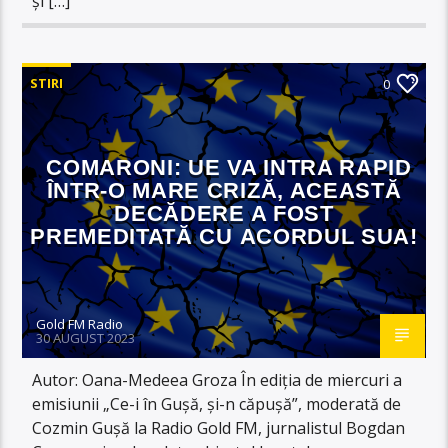
și […]
STIRI
0
COMARONI: UE VA INTRA RAPID
ÎNTR-O MARE CRIZĂ, ACEASTĂ
DECĂDERE A FOST
PREMEDITATĂ CU ACORDUL SUA!
Gold FM Radio
30 AUGUST 2023
Autor: Oana-Medeea Groza În ediția de miercuri a
emisiunii „Ce-i în Gușă, și-n căpușă”, moderată de
Cozmin Gușă la Radio Gold FM, jurnalistul Bogdan