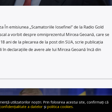
În emisiunea „Scamatoriile Iosefinei” de la Radio Gold
ascal a vorbit despre omniprezentul Mircea Geoană, care se
 ani de la plecarea de la post din SUA, scrie publicația
în declarațiile de avere ale lui Mircea Geoană încă din
ță utilizatorilor noștri. Prin folosirea acestui site, confirmați că
 confidențialitate a datelor
și
politica cookies
.