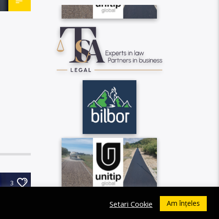
3
Am înțeles
Setari Cookie