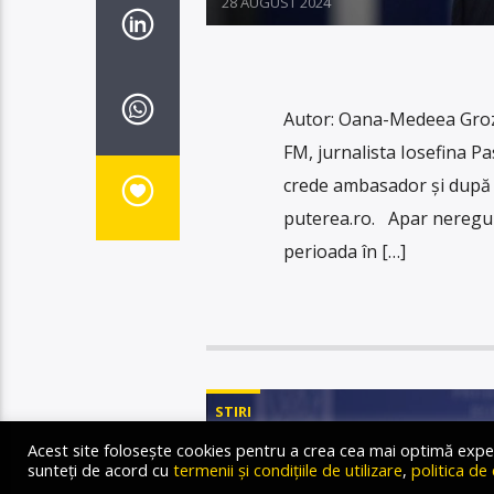
28 AUGUST 2024
Autor: Oana-Medeea Groza 
FM, jurnalista Iosefina P
crede ambasador și după 18
puterea.ro. Apar nereguli 
perioada în […]
STIRI
Acest site folosește cookies pentru a crea cea mai optimă experien
sunteți de acord cu
termenii și condițiile de utilizare
,
politica de