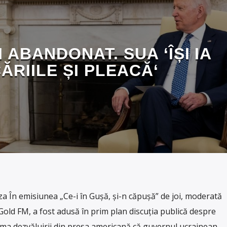
 ABANDONAT. SUA ‘ÎȘI IA
ĂRIILE ȘI PLEACĂ‘
 În emisiunea „Ce-i în Gușă, și-n căpușă” de joi, moderată
old FM, a fost adusă în prim plan discuția publică despre
rma dezvăluirii din presa americană că guvernul ucrainean