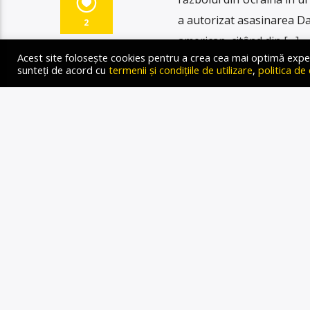
a autorizat asasinarea D
2
american, citând din […]
Acest site folosește cookies pentru a crea cea mai optimă experien
sunteți de acord cu
termenii și condițiile de utilizare
,
politica de