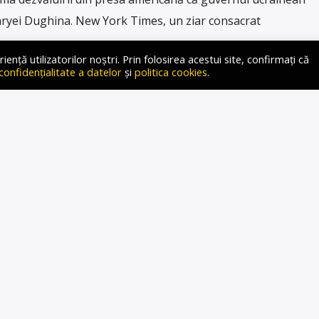
aryei Dughina. New York Times, un ziar consacrat
ță utilizatorilor noștri. Prin folosirea acestui site, confirmați că
 confidențialitate a datelor
și
politica cookies
.