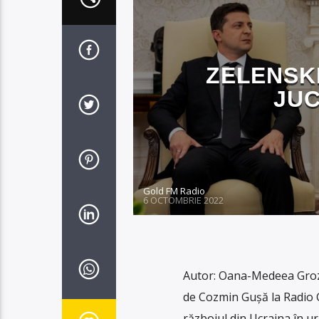
ZELENSKI
JUC
Gold FM Radio
6 OCTOMBRIE 2022
Autor: Oana-Medeea Groza
de Cozmin Gușă la Radio G
războiul din Ucraina în u