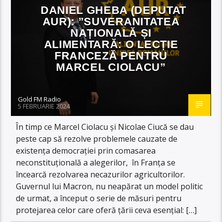
DANIEL GHEBA (DEPUTAT
AUR): ”SUVERANITATEA
NAȚIONALĂ ȘI
ALIMENTARĂ: O LECȚIE
FRANCEZĂ PENTRU
MARCEL CIOLACU”
Gold FM Radio
5 FEBRUARIE 2024
În timp ce Marcel Ciolacu și Nicolae Ciucă se dau
peste cap să rezolve problemele cauzate de
existența democrației prin comasarea
neconstituțională a alegerilor, în Franța se
încearcă rezolvarea necazurilor agricultorilor.
Guvernul lui Macron, nu neapărat un model politic
de urmat, a început o serie de măsuri pentru
protejarea celor care oferă țării ceva esențial: […]