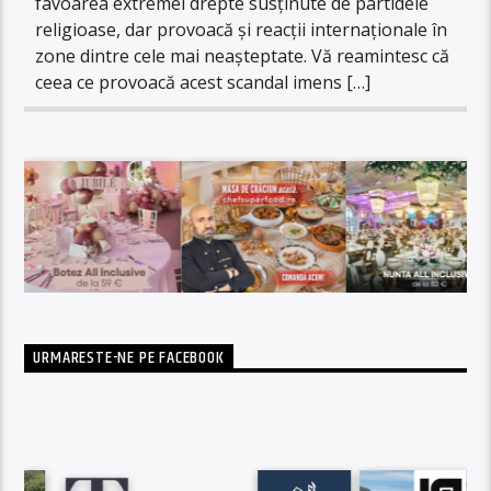
favoarea extremei drepte susținute de partidele
religioase, dar provoacă și reacții internaționale în
zone dintre cele mai neașteptate. Vă reamintesc că
ceea ce provoacă acest scandal imens […]
URMARESTE-NE PE FACEBOOK