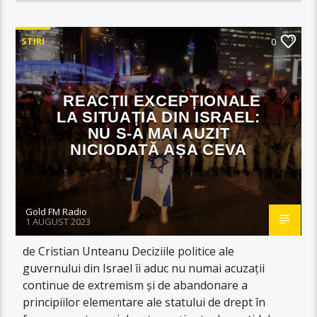
STIRI
0
REACȚII EXCEPȚIONALE
LA SITUAȚIA DIN ISRAEL:
NU S-A MAI AUZIT
NICIODATĂ AȘA CEVA
Gold FM Radio
1 AUGUST 2023
de Cristian Unteanu Deciziile politice ale
guvernului din Israel îi aduc nu numai acuzații
continue de extremism și de abandonare a
principiilor elementare ale statului de drept în