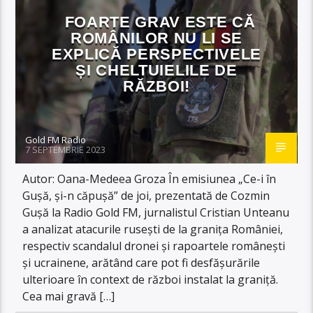
FOARTE GRAV ESTE CĂ
ROMÂNILOR NU LI SE
EXPLICĂ PERSPECTIVELE
ȘI CHELTUIELILE DE
RĂZBOI!
Gold FM Radio
7 SEPTEMBRIE 2023
Autor: Oana-Medeea Groza În emisiunea „Ce-i în
Gușă, și-n căpușă” de joi, prezentată de Cozmin
Gușă la Radio Gold FM, jurnalistul Cristian Unteanu
a analizat atacurile rusești de la granița României,
respectiv scandalul dronei și rapoartele românești
și ucrainene, arătând care pot fi desfășurările
ulterioare în context de război instalat la graniță.
Cea mai gravă […]