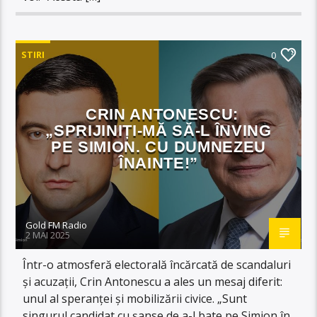
STIRI
0
CRIN ANTONESCU:
„SPRIJINIȚI-MĂ SĂ-L ÎNVING
PE SIMION. CU DUMNEZEU
ÎNAINTE!”
Gold FM Radio
2 MAI 2025
Într-o atmosferă electorală încărcată de scandaluri
și acuzații, Crin Antonescu a ales un mesaj diferit:
unul al speranței și mobilizării civice. „Sunt
singurul candidat cu șanse de a-l bate pe Simion în