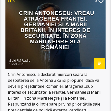
STIRI
0
CRIN ANTONESCU: VREAU
ATRAGEREA FRANȚEI,
GERMANIEI ȘI A MARII
BRITANII, ÎN INTERES DE
SECURITATE, ÎN ZONA
MĂRII NEGRE ȘI A
ROMÂNIEI
Gold FM Radio
1 MAI 2025
Crin Antonescu a declarat miercuri seară la
dezbaterea de la Antena 3 că își propune, dacă va
deveni președintele României, atragerea „sub
interes de securitate” a Franței, Germaniei și Marii
Britanii în zona Mării Negre și a României.
Răspunzând la o întrebare privind prioritățile sale
prezidențiale de politică externă, candidatul