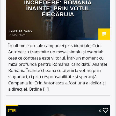
ÎNCREDERE: ROMÂNIA
ÎNAINTE, PRIN VOTUL
FIECĂRUIA
Gold FM Radio
2 MAI 2025
În ultimele ore ale campaniei prezidențiale, Crin
Antonescu transmite un mesaj simplu și esențial:
ceea ce contează este viitorul. Într-un moment cu
miză profundă pentru România, candidatul Alianței
România Înainte cheamă cetățenii la vot nu prin
sloganuri, ci prin responsabilitate și speranță.
Campania lui Crin Antonescu a fost una a ideilor și
a direcției. Ordine […]
STIRI
0