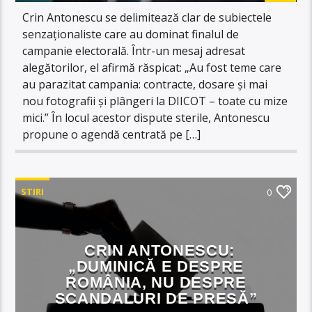
Crin Antonescu se delimitează clar de subiectele
senzaționaliste care au dominat finalul de
campanie electorală. Într-un mesaj adresat
alegătorilor, el afirmă răspicat: „Au fost teme care
au parazitat campania: contracte, dosare și mai
nou fotografii și plângeri la DIICOT – toate cu mize
mici.” În locul acestor dispute sterile, Antonescu
propune o agendă centrată pe […]
STIRI
0
CRIN ANTONESCU:
„DUMINICĂ E DESPRE
ROMÂNIA, NU DESPRE
SCANDALURI DE PRESĂ”