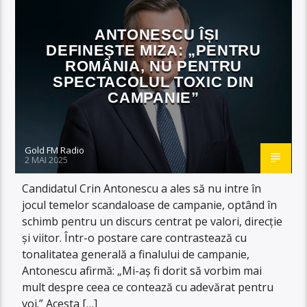
ANTONESCU ÎȘI
DEFINEȘTE MIZA: „PENTRU
ROMÂNIA, NU PENTRU
SPECTACOLUL TOXIC DIN
CAMPANIE”
Gold FM Radio
2 MAI 2025
Candidatul Crin Antonescu a ales să nu intre în
jocul temelor scandaloase de campanie, optând în
schimb pentru un discurs centrat pe valori, direcție
și viitor. Într-o postare care contrastează cu
tonalitatea generală a finalului de campanie,
Antonescu afirmă: „Mi-aș fi dorit să vorbim mai
mult despre ceea ce contează cu adevărat pentru
voi.” Acesta […]