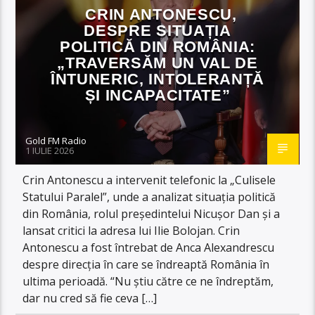
CRIN ANTONESCU,
DESPRE SITUAȚIA
POLITICĂ DIN ROMÂNIA:
„TRAVERSĂM UN VAL DE
ÎNTUNERIC, INTOLERANȚĂ
ȘI INCAPACITATE”
Gold FM Radio
1 IULIE 2026
Crin Antonescu a intervenit telefonic la „Culisele
Statului Paralel”, unde a analizat situația politică
din România, rolul președintelui Nicușor Dan și a
lansat critici la adresa lui Ilie Bolojan. Crin
Antonescu a fost întrebat de Anca Alexandrescu
despre direcția în care se îndreaptă România în
ultima perioadă. “Nu știu către ce ne îndreptăm,
dar nu cred să fie ceva […]