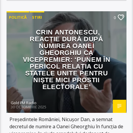
POLITICĂ
STIRI
0
CRIN ANTONESCU,
REACȚIE DURĂ DUPĂ
NUMIREA OANEI
GHEORGHIU CA
VICEPREMIER: ‘PUNEM ÎN
PERICOL RELAȚIA CU
STATELE UNITE PENTRU
NIȘTE MICI PROSTII
ELECTORALE’
Gold FM Radio
30 OCTOMBRIE 2025
Președintele României, Nicușor Dan, a semnat
decretul de numire a Oanei Gheorghiu în funcția de