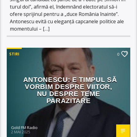
turul doi”, afirmă el, îndemnând electoratul să-i
ofere sprijinul pentru a „duce România înainte”.
Antonescu evită cu eleganță capcanele politice ale
momentului – […]
STIRI
0
ANTONESCU: E TIMPUL SĂ
VORBIM DESPRE VIITOR,
NU DESPRE TEME
PARAZITARE
Gold FM Radio
2 MAI 2025