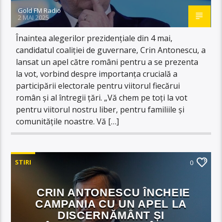
Gold FM Radio
2 MAI 2025
Înaintea alegerilor prezidențiale din 4 mai,
candidatul coaliției de guvernare, Crin Antonescu, a
lansat un apel către români pentru a se prezenta
la vot, vorbind despre importanța crucială a
participării electorale pentru viitorul fiecărui
român și al întregii țări. „Vă chem pe toți la vot
pentru viitorul nostru liber, pentru familiile și
comunitățile noastre. Vă […]
STIRI
0
CRIN ANTONESCU ÎNCHEIE
CAMPANIA CU UN APEL LA
DISCERNĂMÂNT ȘI