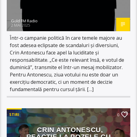
Gold FM Radio
2 MAI 2025
Într-o campanie politică în care temele majore au
fost adesea eclipsate de scandaluri și diversiuni,
Crin Antonescu face apel la luciditate și
responsabilitate. „Ce este relevant însă, e votul de
duminică”, transmite el într-un mesaj mobilizator.
Pentru Antonescu, ziua votului nu este doar un
exercițiu democratic, ci un moment de decizie
fundamentală pentru cursul țării. […]
STIRI
0
CRIN ANTONESCU,
REACȚIE LA POZELE CU