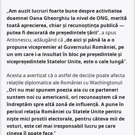
„
Am auzit lucruri foarte bune despre activitatea
doamnei Oana Gheorghiu la nivel de ONG, merită
toată aprecierea, chiar și recunoștința publică —
putea fi decorată de președintele țării
”, a spus
Antonescu, adăugând că „
de aici și până la a o
propune vicepremier al Guvernului României, pe
un om care i-a insultat în bloc pe președintele și
vicepreședintele Statelor Unite, este o cale lungă
”.
Acesta a avertizat că o astfel de decizie poate afecta
relațiile diplomatice ale României cu Washingtonul:
„
Ori nu mai spunem poezia aia cu ce parteneri
suntem noi cu americanii, ori recunoaștem că ne
îndreptăm spre altă zonă de influență. A pune în
pericol relația României cu Statele Unite pentru
niște mici prostii electorale, pentru câteva mii de
voturi, este cel mai iresponsabil lucru pe care
cineva îl poate face
.”