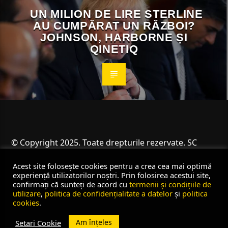
UN MILION DE LIRE STERLINE
AU CUMPĂRAT UN RĂZBOI?
JOHNSON, HARBORNE ȘI
QINETIQ
© Copyright 2025. Toate drepturile rezervate. SC
Angus Resources SRL
Acest site folosește cookies pentru a crea cea mai optimă
experiență utilizatorilor noștri. Prin folosirea acestui site,
confirmați că sunteți de acord cu
termenii și condițiile de
utilizare
,
politica de confidențialitate a datelor
și
politica
cookies
.
Am înțeles
Setari Cookie