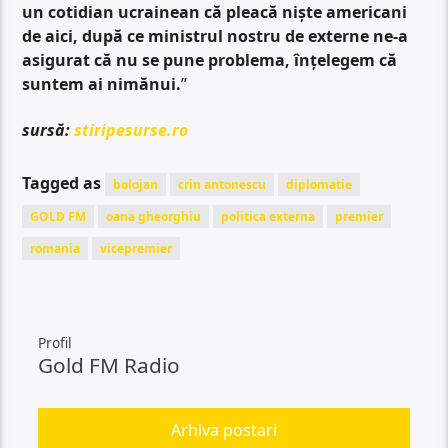
un cotidian ucrainean că pleacă niște americani
de aici, după ce ministrul nostru de externe ne-a
asigurat că nu se pune problema, înțelegem că
suntem ai nimănui.
”
sursă:
stiripesurse.ro
Tagged as
bolojan
crin antonescu
diplomatie
GOLD FM
oana gheorghiu
politica externa
premier
romania
vicepremier
Profil
Gold FM Radio
Arhiva postari