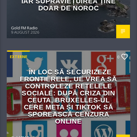
IAR SUPRAVIEȚUIREA ȚINE
DOAR DE NOROC
Gold FM Radio
9 AUGUST 2026
EXTERNE
0
ÎN LOC SĂ SECURIZEZE
FRONTIERELE, UE VREA SĂ
CONTROLEZE REȚELELE
SOCIALE: DUPĂ CRIZA DIN
CEUTA, BRUXELLES-UL
CERE META ȘI TIKTOK SĂ
SPOREASCĂ CENZURA
ONLINE