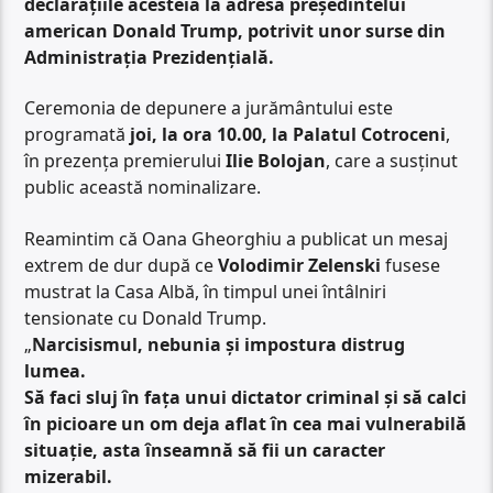
declarațiile acesteia la adresa președintelui
american Donald Trump, potrivit unor surse din
Administrația Prezidențială.
Ceremonia de depunere a jurământului este
programată
joi, la ora 10.00, la Palatul Cotroceni
,
în prezența premierului
Ilie Bolojan
, care a susținut
public această nominalizare.
Reamintim că Oana Gheorghiu a publicat un mesaj
extrem de dur după ce
Volodimir Zelenski
fusese
mustrat la Casa Albă, în timpul unei întâlniri
tensionate cu Donald Trump.
„
Narcisismul, nebunia și impostura distrug
lumea.
Să faci sluj în fața unui dictator criminal și să calci
în picioare un om deja aflat în cea mai vulnerabilă
situație, asta înseamnă să fii un caracter
mizerabil.