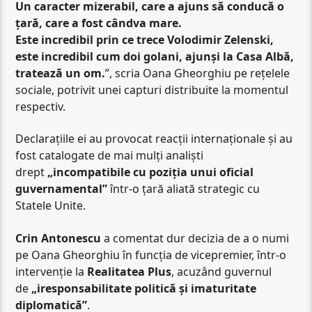
Un caracter mizerabil, care a ajuns să conducă o
țară, care a fost cândva mare.
Este incredibil prin ce trece Volodimir Zelenski,
este incredibil cum doi golani, ajunși la Casa Albă,
tratează un om.
”, scria Oana Gheorghiu pe rețelele
sociale, potrivit unei capturi distribuite la momentul
respectiv.
Declarațiile ei au provocat reacții internaționale și au
fost catalogate de mai mulți analiști
drept
„incompatibile cu poziția unui oficial
guvernamental”
într-o țară aliată strategic cu
Statele Unite.
Crin Antonescu
a comentat dur decizia de a o numi
pe Oana Gheorghiu în funcția de vicepremier, într-o
intervenție la
Realitatea Plus
, acuzând guvernul
de
„iresponsabilitate politică și imaturitate
diplomatică”
.