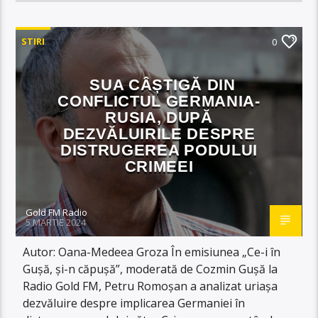
STIRI
0
SUA CÂȘTIGĂ DIN
CONFLICTUL GERMANIA-
RUSIA, DUPĂ
DEZVĂLUIRILE DESPRE
DISTRUGEREA PODULUI
CRIMEEI
Gold FM Radio
5 MARTIE 2024
Autor: Oana-Medeea Groza În emisiunea „Ce-i în
Gușă, și-n căpușă”, moderată de Cozmin Gușă la
Radio Gold FM, Petru Romoșan a analizat uriașa
dezvăluire despre implicarea Germaniei în