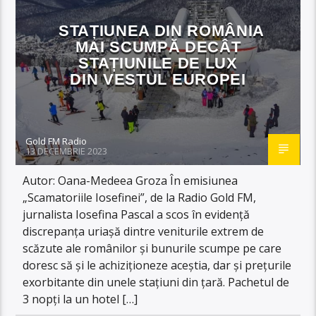
STAȚIUNEA DIN ROMÂNIA
MAI SCUMPĂ DECÂT
STAȚIUNILE DE LUX
DIN VESTUL EUROPEI
Gold FM Radio
13 DECEMBRIE 2023
Autor: Oana-Medeea Groza În emisiunea
„Scamatoriile Iosefinei”, de la Radio Gold FM,
jurnalista Iosefina Pascal a scos în evidență
discrepanța uriașă dintre veniturile extrem de
scăzute ale românilor și bunurile scumpe pe care
doresc să și le achiziționeze aceștia, dar și prețurile
exorbitante din unele stațiuni din țară. Pachetul de
3 nopți la un hotel […]