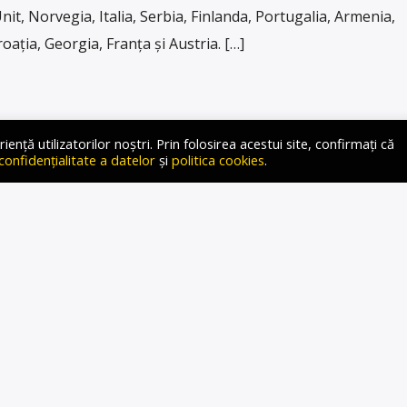
nit, Norvegia, Italia, Serbia, Finlanda, Portugalia, Armenia,
roația, Georgia, Franța și Austria. […]
ță utilizatorilor noștri. Prin folosirea acestui site, confirmați că
 confidențialitate a datelor
și
politica cookies
.
VICIULUI DE INFORMAȚII
EI: NAVALNY A MURIT DIN
UNUI CHEAG DE SÂNGE