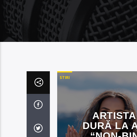
STIRI
ARTISTA
DURĂ LA 
“NON-BI