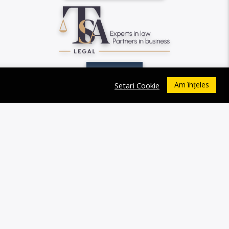
Am înțeles
Setari Cookie
0