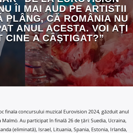
NU ÎI MAI AUD PE ARTISTII
Ă PLÂNG, CĂ ROMÂNIA NU
PAT ANUL ACESTA. VOI AȚI
 CINE A CÂȘTIGAT?”
oc finala concursului muzical Eurovision 2024, găzduit anul
 Malmö. Au participat în finală 26 de țări: Suedia, Ucraina,
da (eliminată), Israel, Lituania, Spania, Estonia, Irlanda,