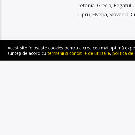
Letonia, Grecia, Regatul U
Cipru, Elveția, Slovenia, C
Acest site folosește cookies pentru a crea cea mai optimă experien
sunteți de acord cu
termenii și condițiile de utilizare
,
politica de
STIRI
ȘEFUL SE
AL UCRAIN
CAUZA 