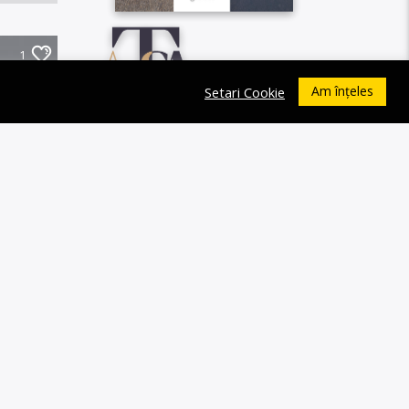
1
Am înțeles
Setari Cookie