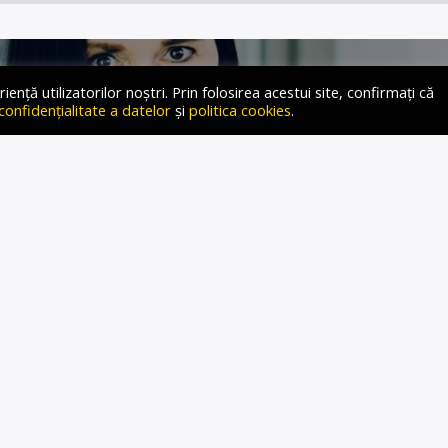
ță utilizatorilor noștri. Prin folosirea acestui site, confirmați că
 confidențialitate a datelor
și
politica cookies
.
 TIBA LA GOLDEN HOUR
E: „TOTUL ÎN VIAȚĂ VINE
CU UȘURINȚĂ, BUCURIE ȘI
GLORIE!”