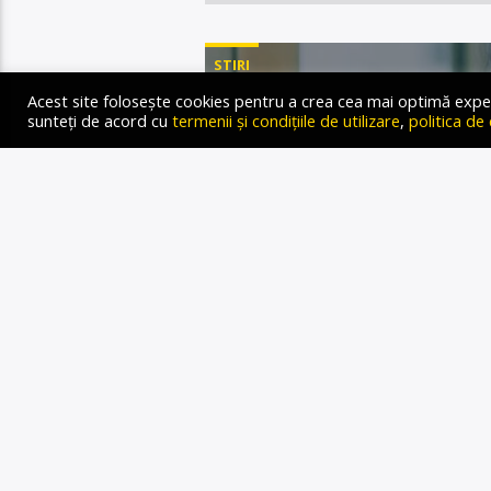
STIRI
Acest site folosește cookies pentru a crea cea mai optimă experien
sunteți de acord cu
termenii și condițiile de utilizare
,
politica de
CARLETA
CU JESSI
LA MINE 
Gold FM Radio
7 NOIEMBRIE 2022