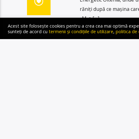
răniți după ce mașina care
„M-a […]
Acest site folosește cookies pentru a crea cea mai optimă experien
sunteți de acord cu
termenii și condițiile de utilizare
,
politica de