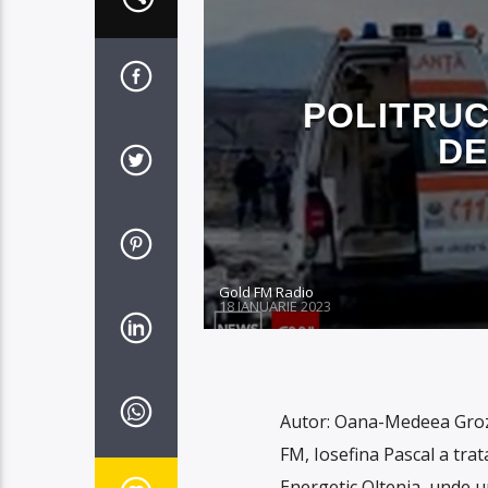
POLITRUC
DE
Gold FM Radio
18 IANUARIE 2023
Autor: Oana-Medeea Groza 
FM, Iosefina Pascal a trata
Energetic Oltenia, unde u