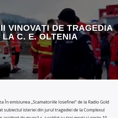
II VINOVAȚI DE TRAGEDIA
 LA C. E. OLTENIA
În emisiunea „Scamatoriile Iosefinei” de la Radio Gold
t subiectul isteriei din jurul tragediei de la Complexul
n accident de muncă s-a soldat cu trei morți și peste 10